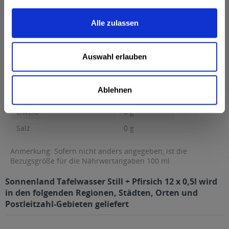
Brennwert 19 kcal / 80 kJ Fett 0,5 g davon gesättigte Fettsäuren
0,1 g...
mehr
Alle zulassen
Brennwert
19 kcal / 80 kJ
Fett
0,5 g
Auswahl erlauben
davon gesättigte Fettsäuren
0,1 g
Kohlenhydrate
4,5 g
Ablehnen
davon Zucker
4,5 g
Eiweiß
0 g
Salz
0 g
Anmerkung: Sofern nicht anders angegeben, ist die
Bezugsgröße für die Nährwertangaben 100 ml
Sonnenland Tafelwasser Still + Pfirsich 12 x 0,5l wird
in den folgenden Regionen, Städten, Orten und
Postleitzahl-Gebieten geliefert