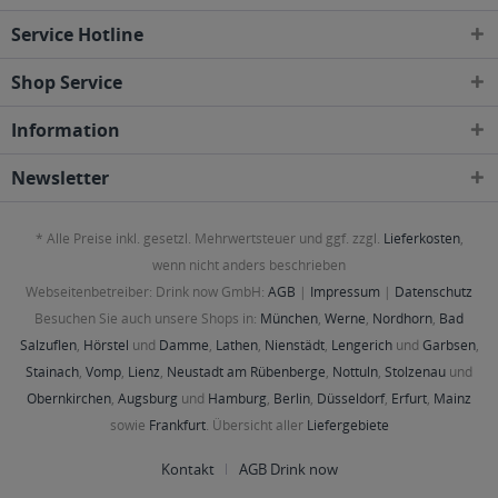
Service Hotline
Shop Service
Information
Newsletter
* Alle Preise inkl. gesetzl. Mehrwertsteuer und ggf. zzgl.
Lieferkosten
,
wenn nicht anders beschrieben
Webseitenbetreiber: Drink now GmbH:
AGB
|
Impressum
|
Datenschutz
Besuchen Sie auch unsere Shops in:
München
,
Werne
,
Nordhorn
,
Bad
Salzuflen
,
Hörstel
und
Damme
,
Lathen
,
Nienstädt
,
Lengerich
und
Garbsen
,
Stainach
,
Vomp
,
Lienz
,
Neustadt am Rübenberge
,
Nottuln
,
Stolzenau
und
Obernkirchen
,
Augsburg
und
Hamburg
,
Berlin
,
Düsseldorf
,
Erfurt
,
Mainz
sowie
Frankfurt
. Übersicht aller
Liefergebiete
Kontakt
AGB Drink now