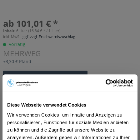
ab 101,01 € *
Inhalt:
6 Liter (16,84 € * / 1 Liter)
inkl. MwSt.
ggf. zzgl. Erschwerniszuschlag
Vorrätig
MEHRWEG
+3,30 € Pfand
In den
Warenkorb
Artikel-Nr.:
33402
Verfügbar in:
Diese Webseite verwendet Cookies
Beschreibung
Wir verwenden Cookies, um Inhalte und Anzeigen zu
mehr
personalisieren, Funktionen für soziale Medien anbieten
zu können und die Zugriffe auf unsere Website zu
"Sonnenland Tafelwasser Still + Pfirsich 12 x
analysieren. Außerdem geben wir Informationen zu Ihrer
0,5l"