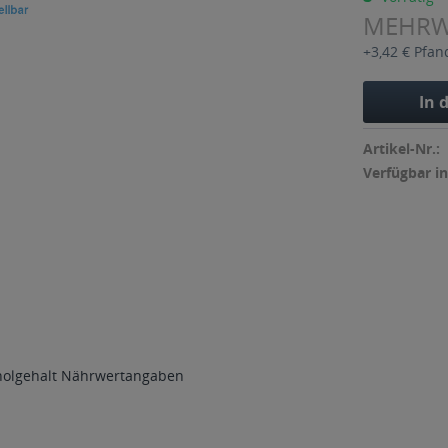
MEHR
+3,42 € Pfan
In 
Artikel-Nr.:
Verfügbar in
holgehalt
Nährwertangaben