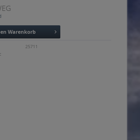
WEG
d
den
Warenkorb
25711
: