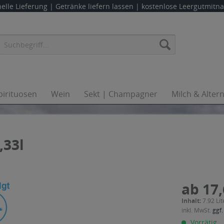
elle Lieferung |
Getränke liefern lassen
| kostenlose Leergutmit
pirituosen
Wein
Sekt | Champagner
Milch & Alter
,33l
ab 17,
Inhalt:
7.92 Lit
inkl. MwSt.
ggf.
Vorrätig