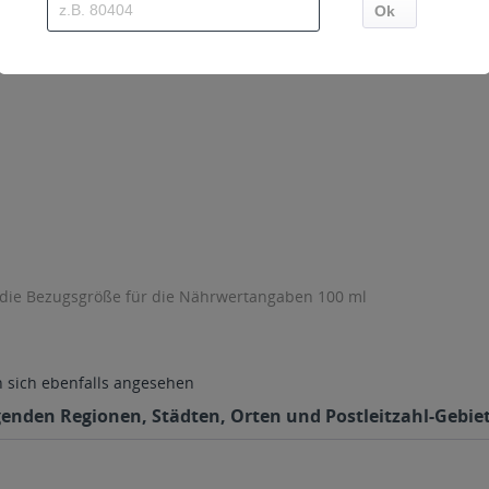
 die Bezugsgröße für die Nährwertangaben 100 ml
sich ebenfalls angesehen
lgenden Regionen, Städten, Orten und Postleitzahl-Gebiet