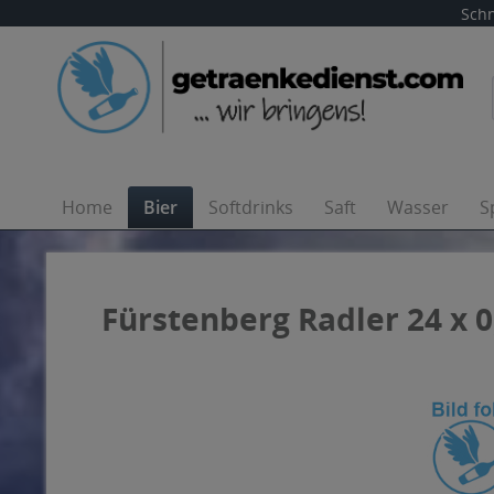
Schn
Home
Bier
Softdrinks
Saft
Wasser
S
Fürstenberg Radler 24 x 0