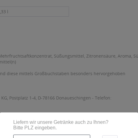
,33 l
ehrfruchtsaftkonzentrat, Süßungsmittel, Zitronensäure, Aroma, Sü
ittel(n)
sind diese mittels Großbuchstaben besonders hervorgehoben
 KG, Postplatz 1-4, D-78166 Donaueschingen - Telefon: