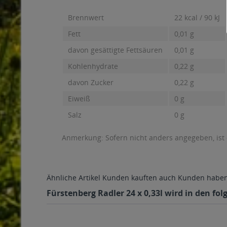
Brennwert
22 kcal / 90 kJ
Fett
0,01 g
davon gesättigte Fettsäuren
0,01 g
Kohlenhydrate
0,22 g
davon Zucker
0,22 g
Eiweiß
0 g
Salz
0 g
Anmerkung: Sofern nicht anders angegeben, ist
Ähnliche Artikel
Kunden kauften auch
Kunden haben 
Fürstenberg Radler 24 x 0,33l wird in den fo