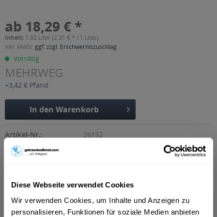
ab 18,29 € *
Inhalt:
7.92 Liter (2,31 € * / 1 Liter)
inkl. MwSt.
ggf. zzgl. Erschwerniszuschlag
Vorrätig
MEHRWEG
+3,42 € Pfand
In den
Warenkorb
Artikel-Nr.:
26152
Verfügbar in:
Beschreibung
mehr
Diese Webseite verwendet Cookies
"Gold Ochsen OXX Sport 24 x 0,33l"
Wir verwenden Cookies, um Inhalte und Anzeigen zu
personalisieren, Funktionen für soziale Medien anbieten