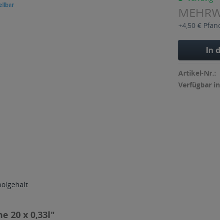
MEHR
+4,50 € Pfan
In 
Artikel-Nr.:
Verfügbar in
holgehalt
e 20 x 0,33l"