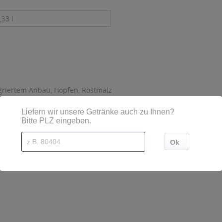
,33 l
griertem Anbau, Hopfen, Röstmalz
sind diese mittels Großbuchstaben besonders hervorgehoben
ße 24/26, Geislingen, Steige