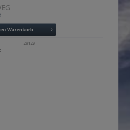
WEG
d
den
Warenkorb
28129
: