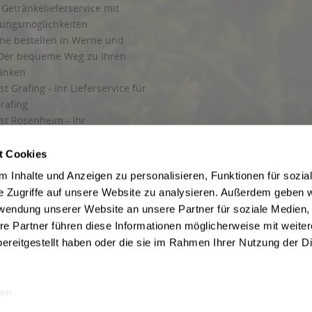
Getränkelieferservice mit
lungsmöglichkeiten
ine bestellen in Werne und
Der bequeme Weg zu Ihren
ränken
t Grafing - Ihr Lieferservice für
rafing
st Rosenheim - Ihr
r Getränkeservice in Rosenheim
ng
t Cookies
rung in Starnberg
 Inhalte und Anzeigen zu personalisieren, Funktionen für sozia
e Zugriffe auf unsere Website zu analysieren. Außerdem geben w
 für Getränke
rwendung unserer Website an unsere Partner für soziale Medien
etränke
re Partner führen diese Informationen möglicherweise mit weite
ereitgestellt haben oder die sie im Rahmen Ihrer Nutzung der D
en
ise inkl. gesetzl. Mehrwertsteuer und ggf. zzgl.
Lieferkosten
, wenn nicht anders b