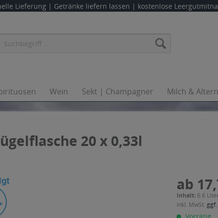
elle Lieferung |
Getränke liefern lassen
| kostenlose Leergutmit
pirituosen
Wein
Sekt | Champagner
Milch & Alter
gelflasche 20 x 0,33l
ab 17,
Inhalt:
6.6 Lite
inkl. MwSt.
ggf.
Vorrätig