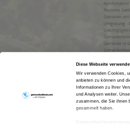
Komfortabler 
flexiblen Zah
Getränke onl
Umgebung - 
Lieblingsget
Getränkediens
Getränke in G
Getränkedien
zuverlässige
und Umgebu
Diese Webseite verwende
Getränkeliefe
Wir verwenden Cookies, um
Liefergebiet
anbieten zu können und di
Lieferservice
Informationen zu Ihrer Ve
Wir liefern G
und Analysen weiter. Unse
Kontakt
zusammen, die Sie ihnen b
Newsletter
gesammelt haben.
Datenschutzbestimmung
* Alle Pre