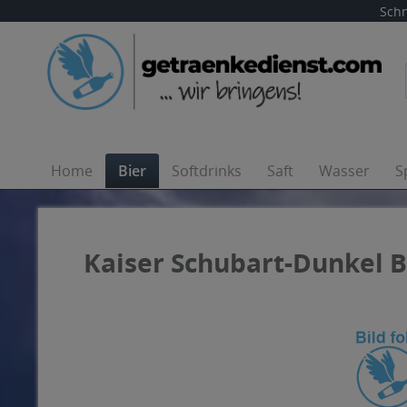
Schn
Home
Bier
Softdrinks
Saft
Wasser
S
Kaiser Schubart-Dunkel Bü