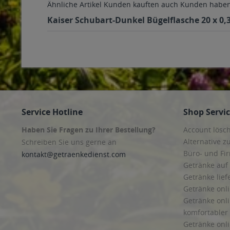
Ähnliche Artikel
Kunden kauften auch
Kunden haben 
Kaiser Schubart-Dunkel Bügelflasche 20 x 0,3
Service Hotline
Shop Servi
Haben Sie Fragen zu Ihrer Bestellung?
Account lösc
Alternative z
Schreiben Sie uns gerne an
Büro- und F
kontakt@getraenkedienst.com
Getränke auf
Getränke lief
Getränke onli
Getränke onli
komfortabler 
Getränke onli