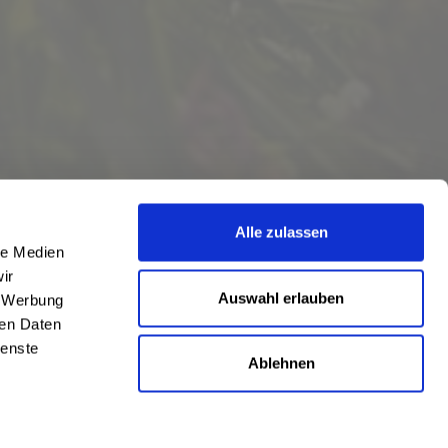
Alle zulassen
le Medien
ir
Auswahl erlauben
, Werbung
ren Daten
ienste
Ablehnen
eschrieben