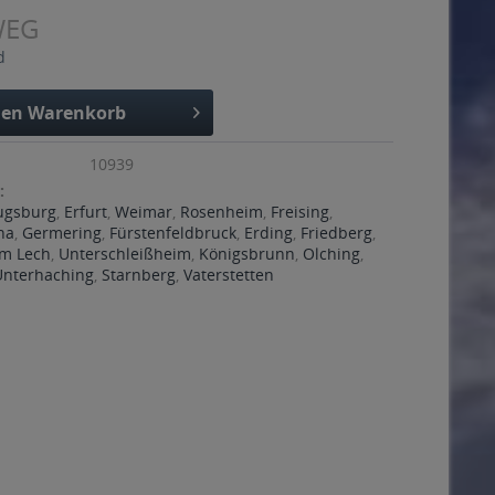
WEG
d
den
Warenkorb
10939
:
ugsburg
,
Erfurt
,
Weimar
,
Rosenheim
,
Freising
,
ha
,
Germering
,
Fürstenfeldbruck
,
Erding
,
Friedberg
,
m Lech
,
Unterschleißheim
,
Königsbrunn
,
Olching
,
Unterhaching
,
Starnberg
,
Vaterstetten