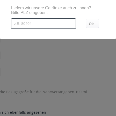
erger Str. 1D-92318 Neumarkt i. d. OPf.GermanyTelefon 09181 /
 die Bezugsgröße für die Nährwertangaben 100 ml
sich ebenfalls angesehen