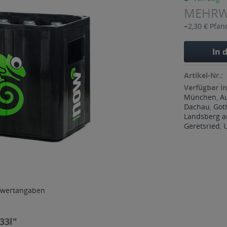
MEHR
+2,30 € Pfan
In 
Artikel-Nr.:
Verfügbar in
München
,
A
Dachau
,
Got
Landsberg a
Geretsried
,
wertangaben
33l"