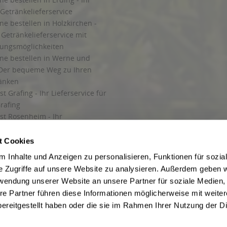
a, Mechelroda, Mellingen, Umpferstedt
,
99867 Gotha
,
99869 Ballstädt, Brüheim,
Getränkelieferservice
im, Molschleben, Mühlberg, Pferdingsleben, Remstädt, Schwabhaus
,
99885 Luisen
ne bestellen in Holzkirchen -
ringen, Bothenheilingen, Issersheilingen, Kirchheilingen, Kleinwelsbach, Mülve
Getränkelieferservice mit
lungsmöglichkeiten
ine bestellen in Werne und
Der bequeme Weg zu Ihren
ränken
t Grafing - Ihr Lieferservice für
rafing
st Rosenheim - Ihr
r Getränkeservice in Rosenheim
ng
t Cookies
rung in Starnberg
 Inhalte und Anzeigen zu personalisieren, Funktionen für sozia
e Zugriffe auf unsere Website zu analysieren. Außerdem geben w
 für Getränke
rwendung unserer Website an unsere Partner für soziale Medien
etränke
re Partner führen diese Informationen möglicherweise mit weite
ereitgestellt haben oder die sie im Rahmen Ihrer Nutzung der D