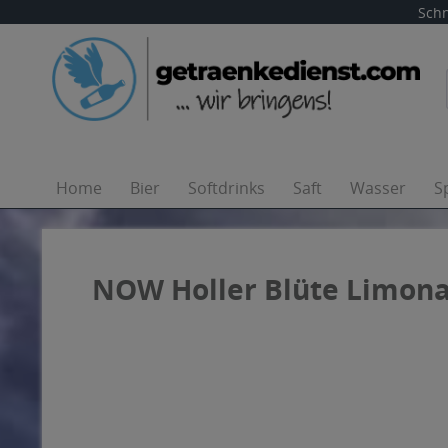
Schn
Home
Bier
Softdrinks
Saft
Wasser
S
NOW Holler Blüte Limonad