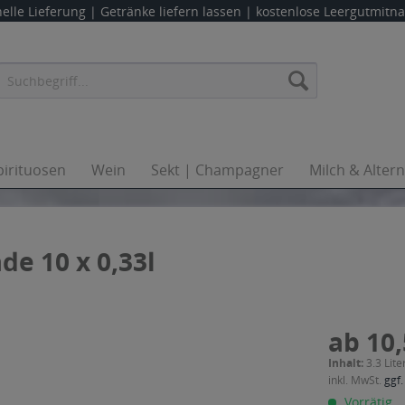
elle Lieferung |
Getränke liefern lassen
| kostenlose Leergutmit
pirituosen
Wein
Sekt | Champagner
Milch & Alter
e 10 x 0,33l
ab 10,
Inhalt:
3.3 Lite
inkl. MwSt.
ggf.
Vorrätig