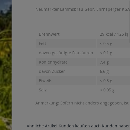
Neumarkter Lammsbräu Gebr. Ehrnsperger KGAmb
Brennwert
29 kcal / 125 kJ
Fett
< 0,5 g
davon gesättigte Fettsäuren
< 0,1 g
Kohlenhydrate
7,4 g
davon Zucker
6,6 g
Eiweiß
< 0,5 g
Salz
< 0,05 g
Anmerkung: Sofern nicht anders angegeben, ist
Ähnliche Artikel
Kunden kauften auch
Kunden haben 