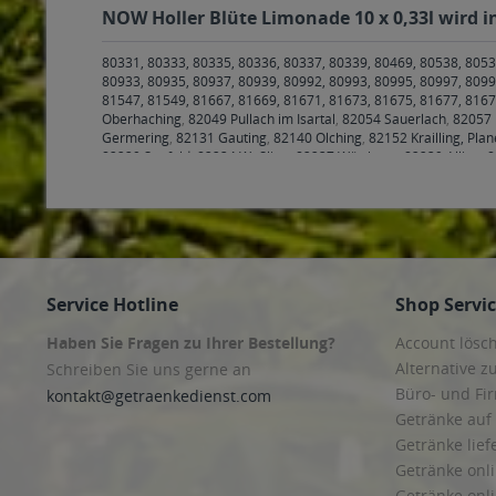
NOW Holler Blüte Limonade 10 x 0,33l wird i
80331, 80333, 80335, 80336, 80337, 80339, 80469, 80538, 8053
80933, 80935, 80937, 80939, 80992, 80993, 80995, 80997, 8099
81547, 81549, 81667, 81669, 81671, 81673, 81675, 81677, 816
Oberhaching
,
82049 Pullach im Isartal
,
82054 Sauerlach
,
82057 
Germering
,
82131 Gauting
,
82140 Olching
,
82152 Krailling, Pla
82229 Seefeld
,
82234 Weßling
,
82237 Wörthsee
,
82239 Alling
,
8
Jesenwang
,
82288 Kottgeisering
,
82290 Landsberied
,
82291 Ma
Andechs
,
82347 Bernried
,
82349 Pentenried
,
82377 Penzberg
,
8
83026 Rosenheim
,
83043 Bad Aibling
,
83052 Bruckmühl
,
83059 
Frauenneuharting
,
83558 Maitenbeth
,
83561 Ramerberg
,
83569
Weyarn
,
83646 Bad Tölz, Wackersberg
,
83679 Sachsenkam
,
83
85253 Erdweg
,
85254 Sulzemoos
,
85354, 85356 Freising
,
85375 
Wörth
,
85464 Finsing
,
85467 Neuching
,
85521 Ottobrunn
,
85540
Service Hotline
Shop Servi
Neubiberg
,
85586 Poing
,
85591 Vaterstetten
,
85598 Baldham
,
8
85635 Höhenkirchen-Siegertsbrunn
,
85640 Putzbrunn
,
85643 St
Haben Sie Fragen zu Ihrer Bestellung?
Account lösc
Hohenbrunn
,
85664 Hohenlinden
,
85665 Moosach
,
85667 Ober
85774 Unterföhring
,
86150, 86152, 86153, 86154, 86156, 86157
Alternative z
Schreiben Sie uns gerne an
86391 Stadtbergen
,
86399 Bobingen
,
86415 Mering
,
86420 Died
Büro- und F
kontakt@getraenkedienst.com
86511 Schmiechen
,
86551 Aichach
,
86559 Adelzhausen
,
86573 
Getränke auf
Lech
,
86911 Dießen am Ammersee
,
86916 Kaufering
,
86919 Ut
Schwifting
,
86949 Windach
,
99084, 99085, 99086, 99087, 99089,
Getränke lief
Zimmernsupra
,
99102 Klettbach, Rockhausen
,
99192 Apfelstädt
Getränke onli
Alkersleben, Arnstadt, Bösleben-Wüllersleben, Dornheim, Ost
Getränke onli
Weimar
,
99428 Bechstedtstraß, Daasdorf am Berge, Hopfgarten