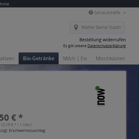
nahme
Service/Hilfe
Wähle Deine Stadt!
Bestellung widerrufen
Es gilt unsere
Datenschutzerklärung
nativen
Bio-Getränke
Milch | Eis
Mischkästen
H
50 € *
r (3,18 € * / 1 Liter)
 zzgl. Erschwerniszuschlag