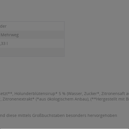
der
- Mehrweg
,33 l
etzt**, Holunderblütensirup* 5 % (Wasser, Zucker*, Zitronensaft a
*, Zitronenextrakt* (*aus ökologischem Anbau), (**Hergestellt mit 
sind diese mittels Großbuchstaben besonders hervorgehoben