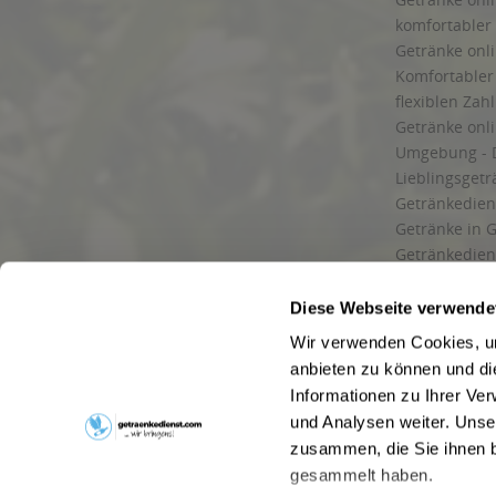
Kiliansroda, Kleinschwabhausen, Kromsdorf, Lehnstedt, Magdal
komfortabler 
Friemar, Goldbach, Grabsleben, Günthersleben, Haina, Hochhe
Getränke onli
Herrenhof, Hohenkirchen, Petriroda
,
99947 Bad Langensalza, Beh
Weberstedt
Komfortabler 
flexiblen Zah
Getränke onl
Umgebung - 
Lieblingsget
Getränkediens
Getränke in G
Getränkedien
zuverlässige
und Umgebu
Diese Webseite verwende
Getränkeliefe
Wir verwenden Cookies, um
Liefergebiet
anbieten zu können und di
Lieferservice
Informationen zu Ihrer Ve
Wir liefern G
und Analysen weiter. Unse
Kontakt
zusammen, die Sie ihnen b
Newsletter
gesammelt haben.