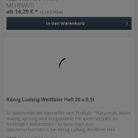
MEHRWEG
ab 14,29 € *
+3,10 € Pfand
In den
Warenkorb
König Ludwig Weißbier Hell 20 x 0,5l
So beschreibt der Hersteller sein Produkt: "Naturtrüb, leicht
malzig, spritzig und ausgestattet mit einer Vielzahl an
fruchtigen Bieraromen - so kann man das
Geschmackserlebnis bei König Ludwig Weißbier Hell
trefflich beschreiben. Doch...
Inhalt
10 Liter
(1,40 € * / 1 Liter)