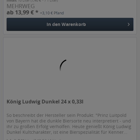
Inhalt
10 Liter
(1,40 € * / 1 Liter)
MEHRWEG
ab 13,99 € *
+3,10 € Pfand
In den
Warenkorb
König Ludwig Dunkel 24 x 0,33l
So beschreibt der Hersteller sein Produkt: "Prinz Luitpold
von Bayern hat die dunkle Biersorte neu interpretiert - und
ihr zu großen Erfolg verholfen. Heute genießt König Ludwig
Dunkel Kultcharakter, ist eine Bierspezialität für Kenner...