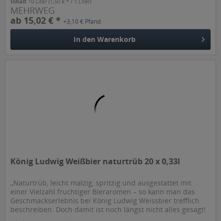
Inhalt
10 Liter
(1,50 € * / 1 Liter)
MEHRWEG
ab 15,02 € *
+3,10 € Pfand
In den
Warenkorb
König Ludwig Weißbier naturtrüb 20 x 0,33l
„Naturtrüb, leicht malzig, spritzig und ausgestattet mit
einer Vielzahl fruchtiger Bieraromen – so kann man das
Geschmackserlebnis bei König Ludwig Weissbier trefflich
beschreiben. Doch damit ist noch längst nicht alles gesagt!
Denn mit...