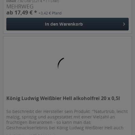
Inhalt
7.92 Liter
(2,21 € * / 1 Liter)
MEHRWEG
ab 17,49 € *
+3,42 € Pfand
In den
Warenkorb
König Ludwig Weißbier Hell alkoholfrei 20 x 0,5l
So beschreibt der Hersteller sein Produkt: "Naturtrüb, leicht
malzig, spritzig und ausgestattet mit einer Vielzahl an
fruchtigen Bieraromen - so kann man das
Geschmackserlebnis bei König Ludwig Weißbier Hell auch
in der alkoholfreien...