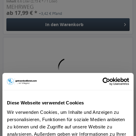
Inhalt
6.6 Liter
(2,73 € * / 1 Liter)
MEHRWEG
ab 17,99 € *
+3,42 € Pfand
In den
Warenkorb
König Ludwig Weißbier Leicht 20 x 0,5l
Diese Webseite verwendet Cookies
Wir verwenden Cookies, um Inhalte und Anzeigen zu
"Für den Kenner köstlicher, bayerischer Bierspezialitäten.
Leicht und dennoch voller Weissbier-Geschmack. König
personalisieren, Funktionen für soziale Medien anbieten
Ludwig Weissbier Leicht hat einen niedrigeren
zu können und die Zugriffe auf unsere Website zu
Stammwürzegehalt, daher entsprechend 40 % weniger
analysieren. Außerdem geben wir Informationen zu Ihrer
Kalorien und Alkohol als...