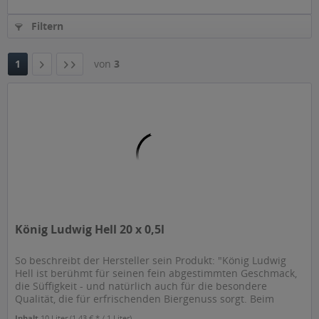
Filtern
1
von
3
König Ludwig Hell 20 x 0,5l
So beschreibt der Hersteller sein Produkt: "König Ludwig
Hell ist berühmt für seinen fein abgestimmten Geschmack,
die Süffigkeit - und natürlich auch für die besondere
Qualität, die für erfrischenden Biergenuss sorgt. Beim
World Beer...
Inhalt
10 Liter
(1,43 € * / 1 Liter)