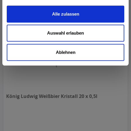
Inhalt
10 Liter
(1,50 € * / 1 Liter)
MEHRWEG
ab 15,00 € *
+3,10 € Pfand
Alle zulassen
In den
Warenkorb
Auswahl erlauben
Ablehnen
König Ludwig Weißbier Kristall 20 x 0,5l