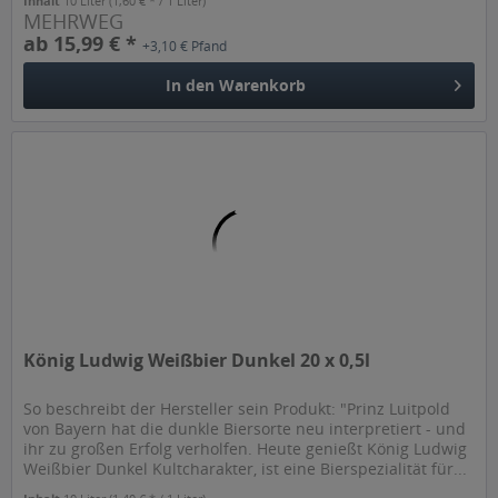
Inhalt
10 Liter
(1,60 € * / 1 Liter)
MEHRWEG
ab 15,99 € *
+3,10 € Pfand
In den
Warenkorb
König Ludwig Weißbier Dunkel 20 x 0,5l
So beschreibt der Hersteller sein Produkt: "Prinz Luitpold
von Bayern hat die dunkle Biersorte neu interpretiert - und
ihr zu großen Erfolg verholfen. Heute genießt König Ludwig
Weißbier Dunkel Kultcharakter, ist eine Bierspezialität für...