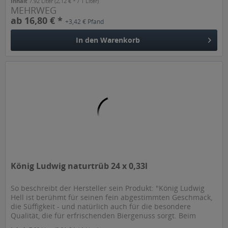
Inhalt
7.92 Liter
(2,12 € * / 1 Liter)
MEHRWEG
ab 16,80 € *
+3,42 € Pfand
In den
Warenkorb
König Ludwig naturtrüb 24 x 0,33l
So beschreibt der Hersteller sein Produkt: "König Ludwig
Hell ist berühmt für seinen fein abgestimmten Geschmack,
die Süffigkeit - und natürlich auch für die besondere
Qualität, die für erfrischenden Biergenuss sorgt. Beim
World Beer...