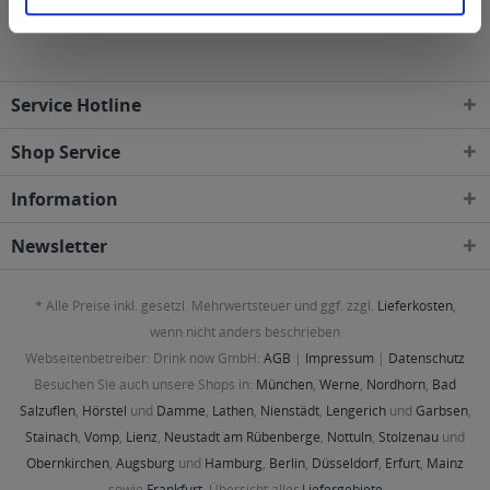
Viel Spaß bei der Arbeit und beim Bestellen.
Service Hotline
Shop Service
Information
Newsletter
* Alle Preise inkl. gesetzl. Mehrwertsteuer und ggf. zzgl.
Lieferkosten
,
wenn nicht anders beschrieben
Webseitenbetreiber: Drink now GmbH:
AGB
|
Impressum
|
Datenschutz
Besuchen Sie auch unsere Shops in:
München
,
Werne
,
Nordhorn
,
Bad
Salzuflen
,
Hörstel
und
Damme
,
Lathen
,
Nienstädt
,
Lengerich
und
Garbsen
,
Stainach
,
Vomp
,
Lienz
,
Neustadt am Rübenberge
,
Nottuln
,
Stolzenau
und
Obernkirchen
,
Augsburg
und
Hamburg
,
Berlin
,
Düsseldorf
,
Erfurt
,
Mainz
sowie
Frankfurt
. Übersicht aller
Liefergebiete