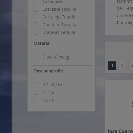
stammt 
Cazadores
der Tequ
Cazcabel Tequila
Unsere 
Corralejo Tequila
Corralej
Don Julio Tequila
Dos Mas Tequila
Dos Mexicanos
Material
El Jimador
Espolón Tequila
Glas - Einweg
Herradura Tequila
1
Flaschengröße
Jose Cuervo
Marca Negra Mezcal
0,7 - 0,75 l
Mezcal Atenco
1 - 1,5 l
Montezuma
1,5 - 6 l
Olmeca
Padre
Patron Tequila
Pueblo Tequila
Jose Cuerv
San Cosme Mezcal