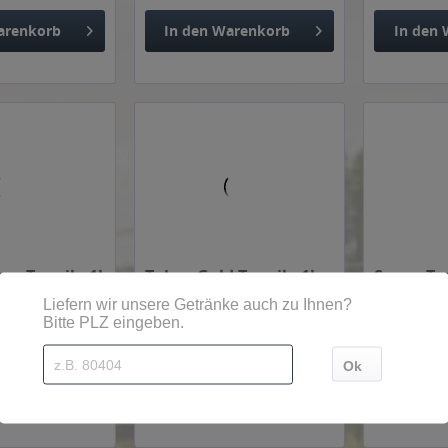
arenkorb
In den
Warenkorb
In den
co Tequila 1l
Tabay Gold Tequila 1l
Sauza Teq
Inhalt
1 Liter
Inhalt
1 Liter
*
ab 16,99 € *
ab 17,99 
arenkorb
In den
Warenkorb
In den