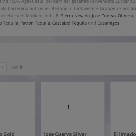
und 100% Agave azul, bei dem der gesamte verwendete Zucker aus
ila basierend auf seiner Reifung in fünf weitere Gruppen klassifizi
beliebtesten Marken sind z.B.
Sierra Nevada
,
Jose Cuervo
,
Olmeca
,
o Tequila
,
Patron Tequila
,
Cazcabel Tequila
und
Casamigos
.
von
8
o Gold
Jose Cuervo Silver
El Jimad