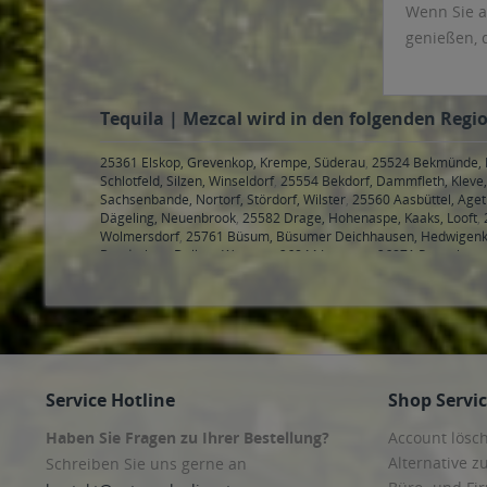
Wenn Sie a
genießen, 
Tequila | Mezcal wird in den folgenden Regio
25361 Elskop, Grevenkop, Krempe, Süderau
,
25524 Bekmünde, Br
Schlotfeld, Silzen, Winseldorf
,
25554 Bekdorf, Dammfleth, Klev
Sachsenbande, Nortorf, Stördorf, Wilster
,
25560 Aasbüttel, Ageth
Dägeling, Neuenbrook
,
25582 Drage, Hohenaspe, Kaaks, Looft
,
Wolmersdorf
,
25761 Büsum, Büsumer Deichhausen, Hedwigenkoo
Bunderhee, Dollart, Wymeer
,
26844 Jemgum
,
26871 Papenburg
26907 Walchum
,
26909 Neubörger, Neulehe
,
30823, 30826, 30
31535 Neustadt am Rübenberge
,
31542 Bad Nenndorf, Bad Nen
Bad Rehburg, Rehburg-Loccum Loccum, Rehburg-Loccum Münch
Kleinhegesdorf, Apelern Lyhren, Apelern Reinsdorf, Apelern S
Sachsenhagen Nienbrügge, Sachsenhagen Sachsenhagen
,
3155
Schmalenbruch-Windhorn, Wölpinghausen Wiedenbrügge, Wöl
Hohnhorst Ohndorf, Hohnhorst Rehren A.R.
,
31592 Stolzenau, S
Service Hotline
Shop Servi
Frestorf, Stolzenau Hibben, Stolzenau Holzhausen, Stolze
,
31655
Habichhorst-Blyinghausen, Habichhorst, Stadthagen Hobbensen
Haben Sie Fragen zu Ihrer Bestellung?
Account lösc
Bückeburg Meinsen, Bückeburg Müsingen, Bückeburg Rusbend,
Obernkirchen Röhrkasten, Obernkirchen Vehlen
,
31688 Nienstäd
Alternative z
Schreiben Sie uns gerne an
Seggebruch Schierneichen-Deinsen, Seggebruch Seggebruch, S