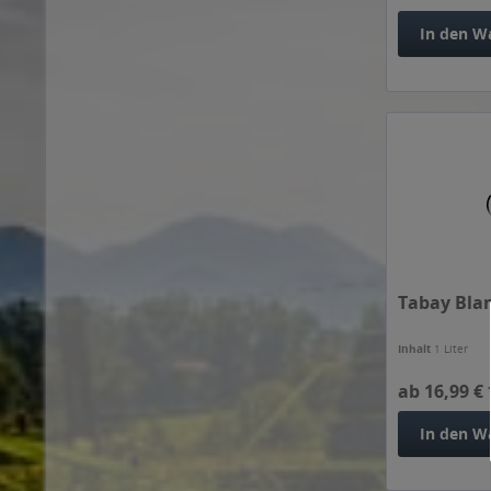
In den
W
Tabay Blan
Inhalt
1 Liter
ab 16,99 € 
In den
W