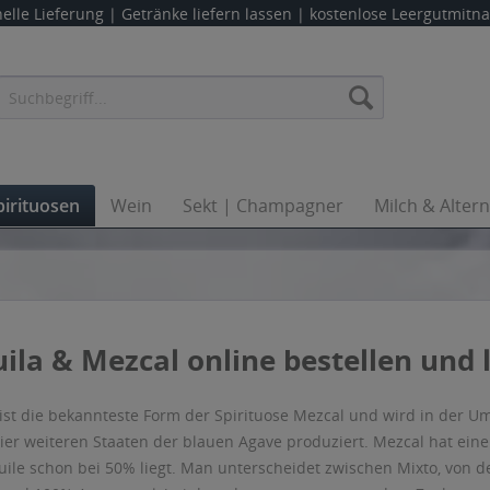
elle Lieferung |
Getränke liefern lassen
| kostenlose Leergutmit
pirituosen
Wein
Sekt | Champagner
Milch & Alter
ila & Mezcal online bestellen und l
 ist die bekannteste Form der Spirituose Mezcal und wird in der 
vier weiteren Staaten der blauen Agave produziert. Mezcal hat ein
uile schon bei 50% liegt. Man unterscheidet zwischen Mixto, von 