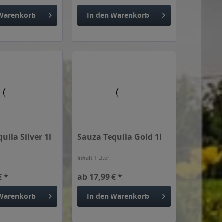
Warenkorb
In den
Warenkorb
uila Silver 1l
Sauza Tequila Gold 1l
Inhalt
1 Liter
€ *
ab 17,99 € *
Warenkorb
In den
Warenkorb