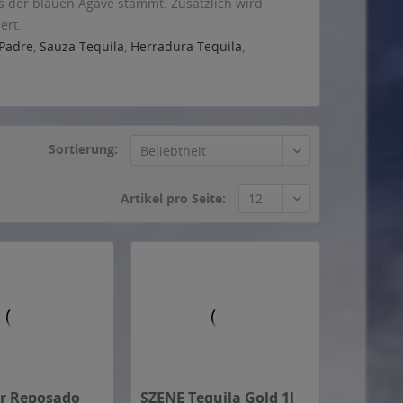
 der blauen Agave stammt. Zusätzlich wird
ert.
Padre
,
Sauza Tequila
,
Herradura Tequila
,
Sortierung:
Artikel pro Seite:
or Reposado
SZENE Tequila Gold 1l