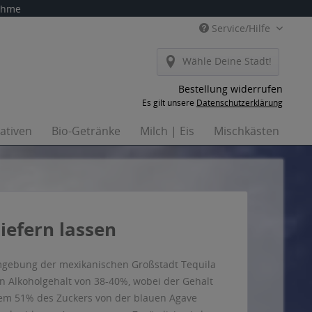
nahme
Service/Hilfe
Wähle Deine Stadt!
Bestellung widerrufen
Es gilt unsere
Datenschutzerklärung
nativen
Bio-Getränke
Milch | Eis
Mischkästen
Ha
iefern lassen
Umgebung der mexikanischen Großstadt Tequila
en Alkoholgehalt von 38-40%, wobei der Gehalt
dem 51% des Zuckers von der blauen Agave