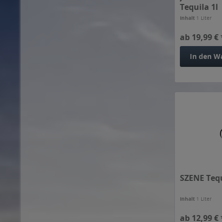
Tequila 1l
Sauza Tequila
Inhalt
1 Liter
Sierra Nevada
ab 19,99 € 
Sierra Tequila
Szene
In den
W
Tabay Tequila
Tunel
Zapata Tequila
SZENE Tequ
Inhalt
1 Liter
ab 12,99 € 