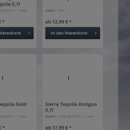
uila 0,7l
r
(26,70 € * / 1 Liter)
Inhalt
1 Liter
€ *
ab 12,99 € *
Warenkorb
In den
Warenkorb
equila Gold
Sierra Tequila Antiguo
0,7l
r
(22,65 € * / 1 Liter)
Inhalt
0.7 Liter
(25,70 € * / 1 Liter)
€ *
ab 17,99 € *