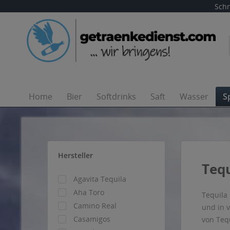
Schn
Home
Bier
Softdrinks
Saft
Wasser
S
Hersteller
Tequ
Agavita Tequila
Aha Toro
Tequila
Camino Real
und in 
Casamigos
von Teq