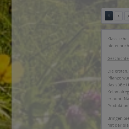
1
Klassische 
bietet auc
Geschichte
Die ersteh,
Pflanze wu
das süße H
Kolonialre
erlaubt. N
Produktion
Bringen Si
mit der bl