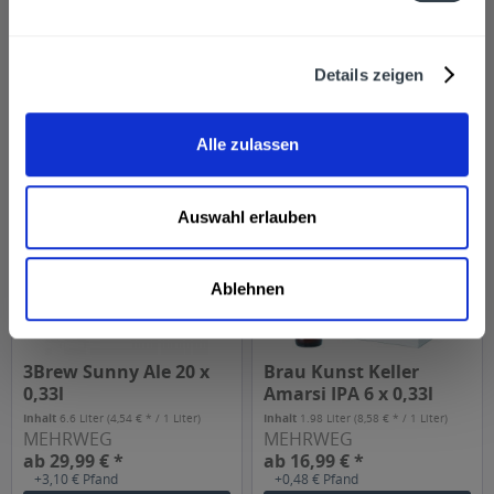
0,33l
Ale 24 x 033l
Inhalt
7.92 Liter
(4,06 € * / 1 Liter)
Inhalt
7.92 Liter
(5,05 € * / 1 Liter)
MEHRWEG
ab 32,19 € *
ab 39,99 € *
Details zeigen
+3,42 € Pfand
In den
In den
Alle zulassen
Auswahl erlauben
Ablehnen
3Brew Sunny Ale 20 x
Brau Kunst Keller
0,33l
Amarsi IPA 6 x 0,33l
Inhalt
6.6 Liter
(4,54 € * / 1 Liter)
Inhalt
1.98 Liter
(8,58 € * / 1 Liter)
MEHRWEG
MEHRWEG
ab 29,99 € *
ab 16,99 € *
+3,10 € Pfand
+0,48 € Pfand