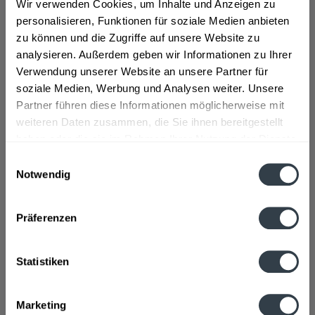
Wir verwenden Cookies, um Inhalte und Anzeigen zu
personalisieren, Funktionen für soziale Medien anbieten
zu können und die Zugriffe auf unsere Website zu
Schneider Weisse
Brooklyn Lager 24 x
analysieren. Außerdem geben wir Informationen zu Ihrer
Meine Hopfenweisse
0,33l
Verwendung unserer Website an unsere Partner für
TAP5 - 20 x...
Inhalt
10 Liter
(2,01 € * / 1 Liter)
Inhalt
7.92 Liter
(4,06 € * / 1 Liter)
soziale Medien, Werbung und Analysen weiter. Unsere
MEHRWEG
MEHRWEG
Partner führen diese Informationen möglicherweise mit
ab 20,07 € *
ab 32,19 € *
weiteren Daten zusammen, die Sie ihnen bereitgestellt
+3,10 € Pfand
+3,42 € Pfand
haben oder die sie im Rahmen Ihrer Nutzung der Dienste
In den
In den
gesammelt haben.
Einwilligungsauswahl
Notwendig
Datenschutzbestimmungen
Präferenzen
Statistiken
Brooklyn East IPA 24 x
Meantime London Pale
Marketing