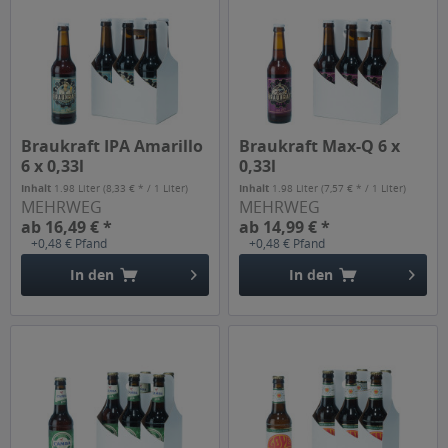
Braukraft IPA Amarillo
Braukraft Max-Q 6 x
6 x 0,33l
0,33l
Inhalt
1.98 Liter
(8,33 € * / 1 Liter)
Inhalt
1.98 Liter
(7,57 € * / 1 Liter)
MEHRWEG
MEHRWEG
ab 16,49 € *
ab 14,99 € *
+0,48 € Pfand
+0,48 € Pfand
In den
In den