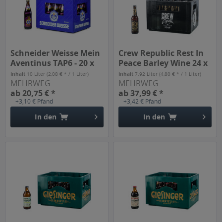
Schneider Weisse Mein
Crew Republic Rest In
Aventinus TAP6 - 20 x
Peace Barley Wine 24 x
0,5l
0,33l
Inhalt
10 Liter
(2,08 € * / 1 Liter)
Inhalt
7.92 Liter
(4,80 € * / 1 Liter)
MEHRWEG
MEHRWEG
ab 20,75 € *
ab 37,99 € *
+3,10 € Pfand
+3,42 € Pfand
In den
In den