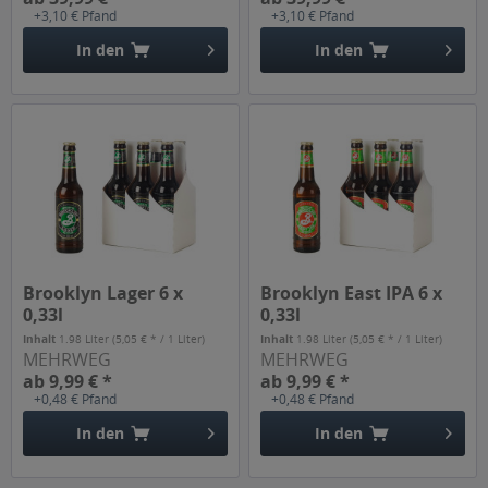
+3,10 € Pfand
+3,10 € Pfand
In den
In den
Brooklyn Lager 6 x
Brooklyn East IPA 6 x
0,33l
0,33l
Inhalt
1.98 Liter
(5,05 € * / 1 Liter)
Inhalt
1.98 Liter
(5,05 € * / 1 Liter)
MEHRWEG
MEHRWEG
ab 9,99 € *
ab 9,99 € *
+0,48 € Pfand
+0,48 € Pfand
In den
In den