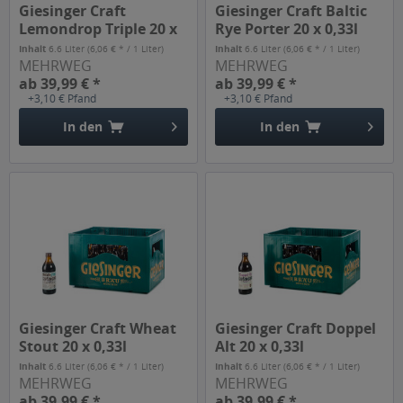
Giesinger Craft
Giesinger Craft Baltic
Lemondrop Triple 20 x
Rye Porter 20 x 0,33l
0,33l
Inhalt
6.6 Liter
(6,06 € * / 1 Liter)
Inhalt
6.6 Liter
(6,06 € * / 1 Liter)
MEHRWEG
MEHRWEG
ab 39,99 € *
ab 39,99 € *
+3,10 € Pfand
+3,10 € Pfand
In den
In den
Giesinger Craft Wheat
Giesinger Craft Doppel
Stout 20 x 0,33l
Alt 20 x 0,33l
Inhalt
6.6 Liter
(6,06 € * / 1 Liter)
Inhalt
6.6 Liter
(6,06 € * / 1 Liter)
MEHRWEG
MEHRWEG
ab 39,99 € *
ab 39,99 € *