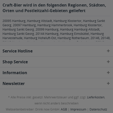
Craft-Bier wird in den folgenden Regionen, Städten,
Orten und Postleitzahl-Gebieten geliefert
20095 Hamburg, Hamburg Altstadt, Hamburg Klostertor, Hamburg Sankt
Georg
,
20097 Hamburg, Hamburg Hammerbrook, Hamburg Klostertor,
Hamburg Sankt Georg
,
20099 Hamburg, Hamburg Hamburg-Altstadt,
Hamburg Sankt Georg
,
20144 Hamburg, Hamburg Eimsbüttel, Hamburg
Harvestehude, Hamburg Hoheluft-Ost, Hamburg Rotherbaum
,
20146, 20148,
20149 Hamburg, Hamburg Harvestehude, Hamburg Rotherbaum
,
20249
Hamburg, Hamburg Eppendorf, Hamburg Harvestehude, Hamburg Hoheluft-
Service Hotline
Ost, Hamburg Winterhude
,
20251 Hamburg, Hamburg Alsterdorf, Hamburg
Eppendorf, Hamburg Hoheluft-Ost
,
20253 Hamburg, Hamburg Eimsbüttel,
Hamburg Harvestehude, Hamburg Hoheluft-Ost, Hamburg Hoheluft-West,
Shop Service
Hamburg Lokstedt
,
20255 Hamburg, Hamburg Eimsbüttel, Hamburg
Hoheluft-West, Hamburg Lokstedt, Hamburg Stellingen
,
20257 Hamburg,
Information
Hamburg Altona-Nord, Hamburg Eimsbüttel
,
20259 Hamburg, Hamburg
Eimsbüttel
,
20354 Hamburg, Hamburg Neustadt, Hamburg Rotherbaum,
Hamburg Sankt Pauli
,
20355 Hamburg, Hamburg Neustadt, Hamburg Sankt
Newsletter
Pauli
,
20357 Hamburg, Hamburg Altona-Altstadt, Hamburg Altona-Nord,
Hamburg Eimsbüttel, Hamburg Rotherbaum, Hamburg Sankt Pauli
,
20359
Hamburg, Hamburg Altona-Altstadt, Hamburg Neustadt, Hamburg Sankt
* Alle Preise inkl. gesetzl. Mehrwertsteuer und ggf. zzgl.
Lieferkosten
,
Pauli
,
20457 Hamburg, Hamburg Hamburg-Altstadt, Hamburg Kleiner
Grasbrook, Hamburg Klostertor, Hamburg Neustadt, Hamburg Steinwerder
,
wenn nicht anders beschrieben
20459 Hamburg, Hamburg Hamburg-Altstadt, Hamburg Neustadt, Hamburg
Webseitenbetreiber: Drink now GmbH:
AGB
|
Impressum
|
Datenschutz
Sankt Pauli
,
20535 Hamburg, Hamburg Borgfelde, Hamburg Hamm-Nord
,