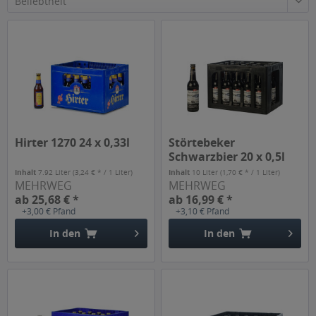
Hirter 1270 24 x 0,33l
Störtebeker
Schwarzbier 20 x 0,5l
Inhalt
7.92 Liter
(3,24 € * / 1 Liter)
Inhalt
10 Liter
(1,70 € * / 1 Liter)
MEHRWEG
MEHRWEG
ab 25,68 € *
ab 16,99 € *
+3,00 € Pfand
+3,10 € Pfand
In den
In den