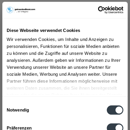
Getraenkedienst Starnberg: Ihre erste Wahl
für Getränke
Getraenkedienst.com hat es sich zur Mission gemacht, Qualität
Diese Webseite verwendet Cookies
und Bequemlichkeit zu kombinieren. Mit dem "Online Getränke
Wir verwenden Cookies, um Inhalte und Anzeigen zu
bestellen Starnberg"-Service können Sie aus einer Vielzahl von
personalisieren, Funktionen für soziale Medien anbieten
Getränken wählen und sie direkt zu Ihrer Haustür liefern
zu können und die Zugriffe auf unsere Website zu
lassen.
analysieren. Außerdem geben wir Informationen zu Ihrer
Verwendung unserer Website an unsere Partner für
Die Vorteile von Getraenkedienst Starnberg
soziale Medien, Werbung und Analysen weiter. Unsere
Partner führen diese Informationen möglicherweise mit
Vielfältige Auswahl:
Wählen Sie aus einem umfangreichen
weiteren Daten zusammen, die Sie ihnen bereitgestellt
Angebot an Getränken - von Softdrinks über Säfte bis hin zu
haben oder die sie im Rahmen Ihrer Nutzung der Dienste
Bieren und Weinen, Getraenkedienst Starnberg hat für
gesammelt haben.
jeden etwas dabei.
Einwilligungsauswahl
Notwendig
Datenschutzbestimmungen
Schnelle Lieferung:
Dank der effizienten "Getränkelieferung
Starnberg"-Services erhalten Sie Ihre Bestellung schnell und
Präferenzen