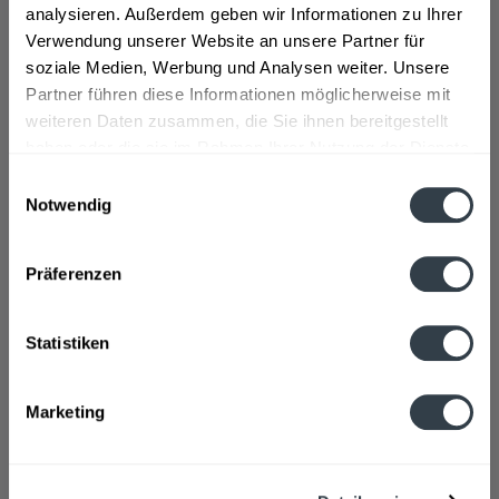
analysieren. Außerdem geben wir Informationen zu Ihrer
Verwendung unserer Website an unsere Partner für
soziale Medien, Werbung und Analysen weiter. Unsere
Partner führen diese Informationen möglicherweise mit
weiteren Daten zusammen, die Sie ihnen bereitgestellt
haben oder die sie im Rahmen Ihrer Nutzung der Dienste
gesammelt haben.
Einwilligungsauswahl
Notwendig
Bellini di Canella 0,75l
City Hugo 0,2l
Datenschutzbestimmungen
Präferenzen
Inhalt
0.75 Liter
(12,52 € * / 1 Liter)
Inhalt
0.2 Liter
(505,05 € * / 1 Liter)
ab 9,39 € *
ab 101,01 € *
Statistiken
In den
In den
Marketing