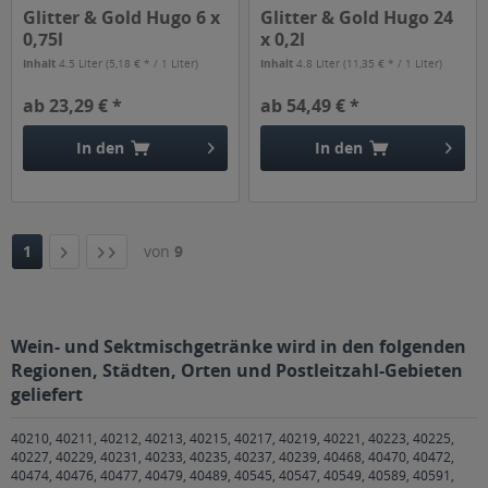
Glitter & Gold Hugo 6 x
Glitter & Gold Hugo 24
0,75l
x 0,2l
Inhalt
4.5 Liter
(5,18 € * / 1 Liter)
Inhalt
4.8 Liter
(11,35 € * / 1 Liter)
ab 23,29 € *
ab 54,49 € *
In den
In den
1
von
9
Wein- und Sektmischgetränke wird in den folgenden
Regionen, Städten, Orten und Postleitzahl-Gebieten
geliefert
40210, 40211, 40212, 40213, 40215, 40217, 40219, 40221, 40223, 40225,
40227, 40229, 40231, 40233, 40235, 40237, 40239, 40468, 40470, 40472,
40474, 40476, 40477, 40479, 40489, 40545, 40547, 40549, 40589, 40591,