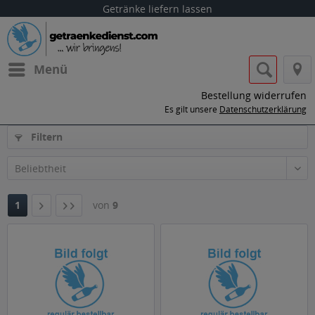
Getränke liefern lassen
Menü
Bestellung widerrufen
Es gilt unsere
Datenschutzerklärung
Filtern
1
von
9