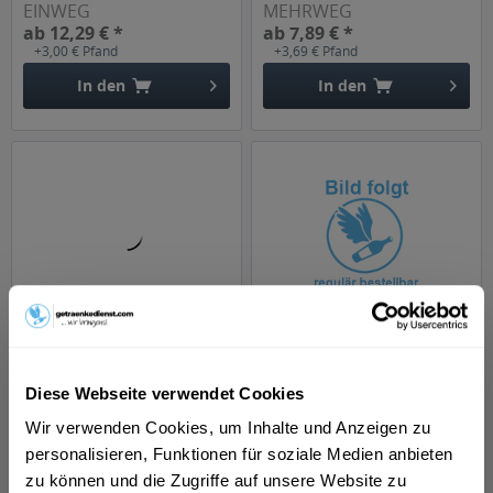
EINWEG
MEHRWEG
ab 12,29 € *
ab 7,89 € *
+3,00 € Pfand
+3,69 € Pfand
In den
In den
beHugo 24 x 0,2l
beHugo 0,75l
Inhalt
4.8 Liter
(9,79 € * / 1 Liter)
Inhalt
0.75 Liter
(134,68 € * / 1 Liter)
Diese Webseite verwendet Cookies
ab 46,99 € *
ab 101,01 € *
Wir verwenden Cookies, um Inhalte und Anzeigen zu
personalisieren, Funktionen für soziale Medien anbieten
In den
In den
zu können und die Zugriffe auf unsere Website zu