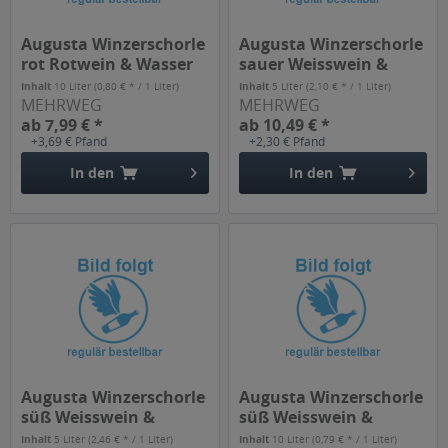
Augusta Winzerschorle
Augusta Winzerschorle
rot Rotwein & Wasser
sauer Weisswein &
20 x...
Wasser...
Inhalt
10 Liter
(0,80 € * / 1 Liter)
Inhalt
5 Liter
(2,10 € * / 1 Liter)
MEHRWEG
MEHRWEG
ab 7,99 € *
ab 10,49 € *
+3,69 € Pfand
+2,30 € Pfand
In den
In den
Augusta Winzerschorle
Augusta Winzerschorle
süß Weisswein &
süß Weisswein &
Zitrone...
Zitrone...
Inhalt
5 Liter
(2,46 € * / 1 Liter)
Inhalt
10 Liter
(0,79 € * / 1 Liter)