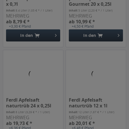
x 0,7l
Gourmet 20 x 0,25l
Inhalt
8.4 Liter
(1,05 € * / 1 Liter)
Inhalt
5 Liter
(2,20 € * / 1 Liter)
MEHRWEG
MEHRWEG
ab 8,79 € *
ab 10,99 € *
+3,30 € Pfand
+4,50 € Pfand
In den
In den
Ferdl Apfelsaft
Ferdl Apfelsaft
naturtrüb 24 x 0,25l
naturtrüb 12 x 1l
Inhalt
6 Liter
(3,29 € * / 1 Liter)
Inhalt
12 Liter
(1,67 € * / 1 Liter)
MEHRWEG
MEHRWEG
ab 19,73 € *
ab 20,01 € *
+6,36 € Pfand
+6,48 € Pfand