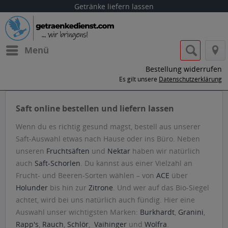
Getränke liefern lassen
Menü
Bestellung widerrufen
Es gilt unsere
Datenschutzerklärung
Saft online bestellen und liefern lassen
Wenn du es richtig gesund magst, bestell aus unserer
Saft-Auswahl etwas nach Hause oder ins Büro. Neben
unseren
Fruchtsäften
und
Nektar
haben wir natürlich
auch
Saft-Schorlen
. Du kannst aus einer Vielzahl an
Frucht- und Beeren-Sorten wählen – von
ACE
über
Holunder
bis hin zur
Zitrone
. Und wer auf das Bio-Siegel
achtet, wird bei uns natürlich auch fündig. Hier eine
Auswahl unser wichtigsten Marken:
Burkhardt
,
Granini
,
Rapp's
,
Rauch
,
Schlör
,
Vaihinger
und
Wolfra
.