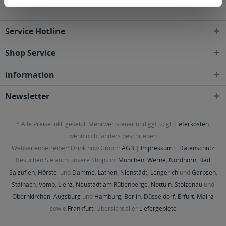
Service Hotline
Shop Service
Information
Newsletter
* Alle Preise inkl. gesetzl. Mehrwertsteuer und ggf. zzgl.
Lieferkosten
,
wenn nicht anders beschrieben
Webseitenbetreiber: Drink now GmbH:
AGB
|
Impressum
|
Datenschutz
Besuchen Sie auch unsere Shops in:
München
,
Werne
,
Nordhorn
,
Bad
Salzuflen
,
Hörstel
und
Damme
,
Lathen
,
Nienstädt
,
Lengerich
und
Garbsen
,
Stainach
,
Vomp
,
Lienz
,
Neustadt am Rübenberge
,
Nottuln
,
Stolzenau
und
Obernkirchen
,
Augsburg
und
Hamburg
,
Berlin
,
Düsseldorf
,
Erfurt
,
Mainz
sowie
Frankfurt
. Übersicht aller
Liefergebiete