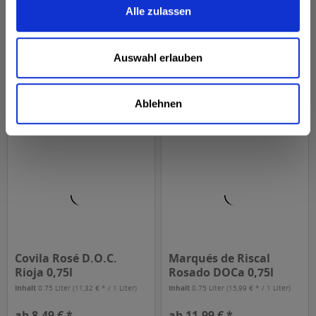
Vranken Brut Rosé
Vranken Diamant Rosé
Alle zulassen
0,75l
0,75l
Inhalt
0.75 Liter
(38,65 € * / 1 Liter)
Inhalt
0.75 Liter
(62,65 € * / 1 Liter)
Auswahl erlauben
ab 28,99 € *
ab 46,99 € *
In den
In den
Ablehnen
Covila Rosé D.O.C.
Marqués de Riscal
Rioja 0,75l
Rosado DOCa 0,75l
Inhalt
0.75 Liter
(11,32 € * / 1 Liter)
Inhalt
0.75 Liter
(15,99 € * / 1 Liter)
ab 8,49 € *
ab 11,99 € *