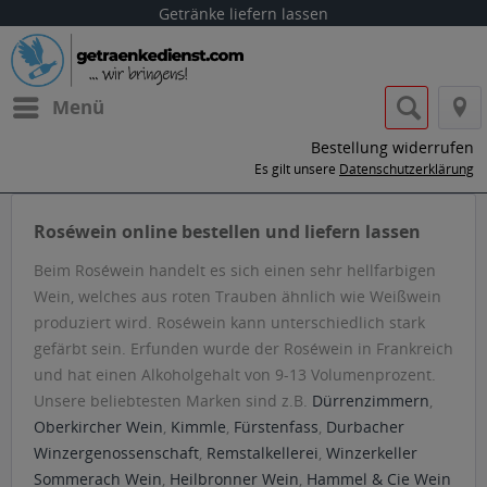
Getränke liefern lassen
Menü
Bestellung widerrufen
Es gilt unsere
Datenschutzerklärung
Roséwein online bestellen und liefern lassen
Beim Roséwein handelt es sich einen sehr hellfarbigen
Wein, welches aus roten Trauben ähnlich wie Weißwein
produziert wird. Roséwein kann unterschiedlich stark
gefärbt sein. Erfunden wurde der Roséwein in Frankreich
und hat einen Alkoholgehalt von 9-13 Volumenprozent.
Unsere beliebtesten Marken sind z.B.
Dürrenzimmern
,
Oberkircher Wein
,
Kimmle
,
Fürstenfass
,
Durbacher
Winzergenossenschaft
,
Remstalkellerei
,
Winzerkeller
Sommerach Wein
,
Heilbronner Wein
,
Hammel & Cie Wein