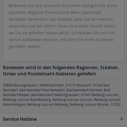
Bedienen Sie sich unserem Sortiment und genieße diese
spezielle, elegante französische Wein-Spezialität.
Bestellen Sie einfach das Produkt, dass Sie am meisten
anspricht und wir liefern Ihnen Ihre Wahl schnell dahin,
wo Sie sie geliefert haben willst. So müssen Sie sich nur
darum Gedanken machen, mit wem Sie Ihren Roséwein
genießen wollen.
Roséwein wird in den folgenden Regionen, Städten,
Orten und Postleitzahl-Gebieten geliefert
30890 Barsinghausen
,
30989 Gehrden
,
31515 Wunstorf
,
31542 Bad
Nenndorf, Bad Nenndorf Bad Nenndorf, Bad Nenndorf Horsten, Bad
Nenndorf Riepen, Bad Nenndorf Waltringhausen
,
31547 Rehburg-Loccum,
Rehburg-Loccum Bad Rehburg, Rehburg-Loccum Loccum, Rehburg-Loccum
Münchehagen, Rehburg-Loccum Rehburg, Rehburg-Loccum Winzlar
,
31552
Apelern, Apelern Apelern, Apelern Groß Hegesdorf, Apelern Kleinhegesdorf,
Apelern Lyhren, Apelern Reinsdorf, Apelern Soldorf, Rodenberg, Rodenberg
Service Hotline
Algesdorf, Rodenberg Rodenberg
,
31553 Auhagen, Auhagen Auhagen,
Auhagen Düdinghausen, Sachsenhagen, Sachsenhagen Nienbrügge,