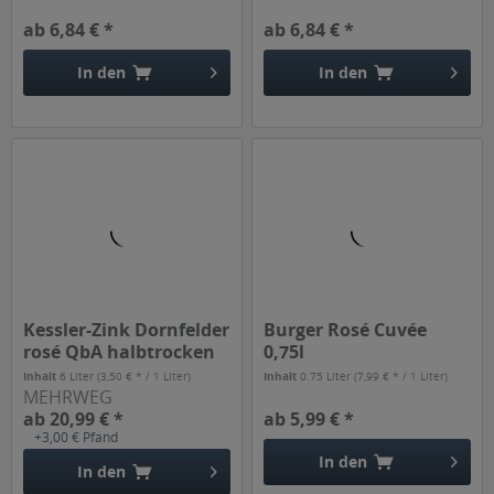
ab 6,84 € *
ab 6,84 € *
In den
In den
Kessler-Zink Dornfelder
Burger Rosé Cuvée
rosé QbA halbtrocken
0,75l
6...
Inhalt
6 Liter
(3,50 € * / 1 Liter)
Inhalt
0.75 Liter
(7,99 € * / 1 Liter)
MEHRWEG
ab 20,99 € *
ab 5,99 € *
+3,00 € Pfand
In den
In den