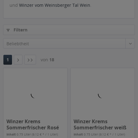
und
Winzer vom Weinsberger Tal Wein
.
Filtern
1
von
18
Winzer Krems
Winzer Krems
Sommerfrischer Rosé
Sommerfrischer weiß
0,75l
0,75l
Inhalt
0.75 Liter
(9,12 € * / 1 Liter)
Inhalt
0.75 Liter
(9,12 € * / 1 Liter)