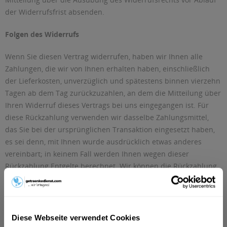
der Widerrufsfrist absenden.
Folgen des Widerrufs
Wenn Sie diesen Vertrag widerrufen, haben wir Ihnen alle
Zahlungen, die wir von Ihnen erhalten haben, einschließlich
der Lieferkosten, unverzüglich und spätestens binnen vierzehn
Tagen ab dem Tag zurückzuzahlen, an dem die Mitteilung über
Ihren Widerruf dieses Vertrags bei uns eingegangen ist. Für
diese Rückzahlung verwenden wir dasselbe Zahlungsmittel,
das Sie bei der ursprünglichen Transaktion eingesetzt haben,
es sei denn, mit Ihnen wurde ausdrücklich etwas anderes
vereinbart; in keinem Fall werden Ihnen wegen dieser
Rückzahlung Entgelte berechnet. Wir können die Rückzahlung
verweigern, bis wir die Waren wieder zurückerhalten haben
oder bis Sie den Nachweis erbracht haben, dass Sie die Waren
zurückgesandt haben, je nachdem, welches der frühere
Zeitpunkt ist.
Diese Webseite verwendet Cookies