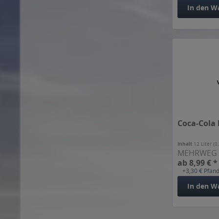
Kuchlbauer
In den
W
Labertaler
Libella
Lieler
LUIS-Cola
Löschzwerg
Maisel's and Friends
Mezzo Mix
Mixery
Müller
Coca-Cola l
Neunspringer
Inhalt
12 Liter
(0
Oettinger
MEHRWEG
Pachmayr Pali
ab 8,99 € *
+3,30 € Pfan
Paul Anderls LIMONADENFABRIK
Paulaner
In den
W
Pepsi
Peterstaler