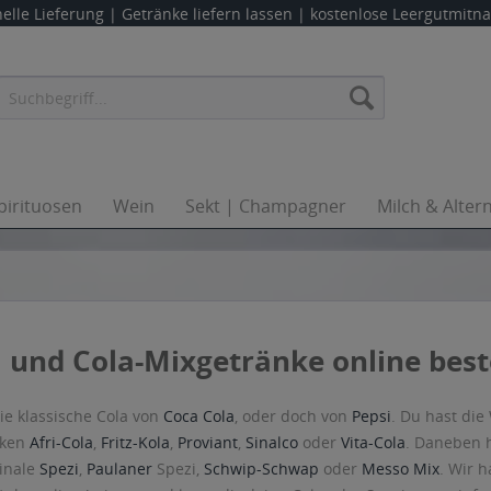
elle Lieferung |
Getränke liefern lassen
| kostenlose Leergutmit
pirituosen
Wein
Sekt | Champagner
Milch & Alter
 und Cola-Mixgetränke online beste
ie klassische Cola von
Coca Cola
, oder doch von
Pepsi
. Du hast di
rken
Afri-Cola
,
Fritz-Kola
,
Proviant
,
Sinalco
oder
Vita-Cola
. Daneben 
ginale
Spezi
,
Paulaner
Spezi,
Schwip-Schwap
oder
Messo Mix
. Wir h