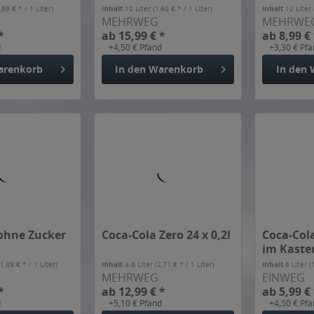
,69 € * / 1 Liter)
Inhalt
10 Liter
(1,60 € * / 1 Liter)
Inhalt
12 Liter
MEHRWEG
MEHRWE
*
ab 15,99 € *
ab 8,99 €
d
+4,50 € Pfand
+3,30 € Pf
arenkorb
In den
Warenkorb
In den
 ohne Zucker
Coca-Cola Zero 24 x 0,2l
Coca-Cola
im Kaste
(1,89 € * / 1 Liter)
Inhalt
4.8 Liter
(2,71 € * / 1 Liter)
Inhalt
6 Liter
(
MEHRWEG
EINWEG
*
ab 12,99 € *
ab 5,99 €
d
+5,10 € Pfand
+4,50 € Pf