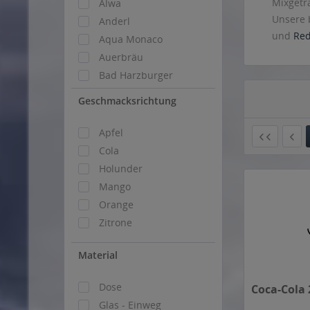
Mixgeträ
Alwa
Unsere 
Anderl
und
Red
Aqua Monaco
Auerbräu
Bad Harzburger
Bad Liebenzeller
Geschmacksrichtung
Bellaris
Berg
Apfel
Bizzl
Cola
Bluna
Holunder
Brunnthaler
Mango
Bucher Aloisius Quelle
Orange
Capri-Sonne
Zitrone
Club Cola
Material
Club Mate
Coca-Cola
Dose
Community Cola
Coca-Cola 2
Glas - Einweg
Dart