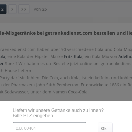
la-Mixgetränke bei getrankedienst.com bestellen und li
traenkedienst.com haben über 90 verschiedene Cola und Cola-Mixge
ola
, eine Kola der Hipster Marke
Fritz-Kola
, ein Cola-Mix von
Adelho
er
Spezi? Wir haben es da. Bestelle jetzt online bei getraenkedien
ch Hause liefern.
Party darf sie fehlen: Die Cola, auch Kola, ist ein koffein- und koh
lt der Pharmazeut John Stith Pemberton. Er entwickelte 1886 ein R
it Sodawasser, unter dem Namen Coca-Cola.
-Cola entstanden zahlreiche weitere Marken. Die bekannteste unte
Pepsi-Cola. Daneben entwickelten sich aber auch in Europa zumi
e seit 1931 in Deutschland hergestellte
Afri-Cola
.
ola-Mixgetränke sind unter anderem Spezi (Cola-Mix) und Cola-Bier
n und Cola wird Cola-Rot, aber auch Calimocho (Verballhornung zu
nd auch Cola-Rum mit weißem Rum nach einer bekannten Marke Ba