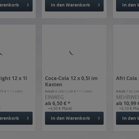
arenkorb
In den
Warenkorb
In den
ight 12 x 1l
Coca-Cola 12 x 0,5l im
Afri Cola 
Kasten
,75 € * / 1 Liter)
Inhalt
6 Liter
(1,08 € * / 1 Liter)
Inhalt
7.92 Lit
EINWEG
MEHRWE
ab 6,50 € *
ab 10,99 
d
+4,50 € Pfand
+5,10 € Pf
arenkorb
In den
Warenkorb
In den