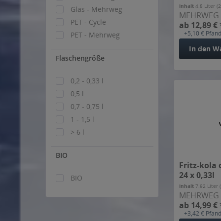
Glas - Mehrweg
Inhalt
4.8 Liter
(2
Deit
MEHRWEG
PET - Cycle
Duponia
ab 12,89 € 
PET - Mehrweg
+5,10 € Pfan
Eizbach
Ensinger
In den
W
Flaschengröße
Fentimans
Flötzinger
0,2 - 0,33 l
Fritz-kola
0,5 l
Frucade
0,7 - 0,75 l
Gesaris
1 - 1,5 l
Gessner
> 6 l
Glorietta
Graf Metternich
BIO
Green Cola
Fritz-kola
24 x 0,33l
BIO
Heil
Inhalt
7.92 Liter
Hermann Brause
MEHRWEG
Kloster Andechs
ab 14,99 € 
+3,42 € Pfan
Krombacher