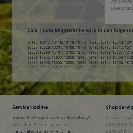
Tirola Kola
Cola | Cola-Mixgetränke wird in den folgend
Veltins
Vielanker
10115, 10117, 10119, 10178, 10179, 10315, 10317, 10318, 1031
10627, 10629, 10707, 10709, 10711, 10713, 10715, 10717, 1071
Vita Cola
12059, 12099, 12101, 12103, 12105, 12107, 12109, 12157, 1215
Voelkel
12353, 12355, 12357, 12359, 12435, 12437, 12439, 12459, 1248
12689, 13053, 13055, 13086, 13088, 13089, 13129, 13156, 1315
13503, 13505, 13507, 13509, 13581, 13583, 1 Berlin
,
10243, 102
Hamburg Klostertor, Hamburg Sankt Georg
,
20097 Hamburg, H
20144 Hamburg, Hamburg Eimsbüttel, Hamburg Harvestehude
Hamburg, Hamburg Eppendorf, Hamburg Harvestehude, Hambu
Hamburg Eimsbüttel, Hamburg Harvestehude, Hamburg Hoheluf
Hamburg Stellingen
,
20257 Hamburg, Hamburg Altona-Nord, H
20355 Hamburg, Hamburg Neustadt, Hamburg Sankt Pauli
,
203
Hamburg, Hamburg Altona-Altstadt, Hamburg Neustadt, Hambur
Service Hotline
Shop Servi
Steinwerder
,
20459 Hamburg, Hamburg Hamburg-Altstadt, Ham
Hamburg Hamm-Mitte, Hamburg Hamm-Süd, Hamburg Hamme
Haben Sie Fragen zu Ihrer Bestellung?
Account lösc
Hamburg Altengamme, Hamburg Bergedorf, Hamburg Curslac
21035 Hamburg, Hamburg Allermöhe, Hamburg Bergedorf, Ham
Alternative z
Schreiben Sie uns gerne an
Ochsenwerder, Hamburg Reitbrook, Hamburg Spadenland, Ham
Büro- und F
kontakt@getraenkedienst.com
Neuengamme
,
21073 Hamburg, Hamburg Eißendorf, Hamburg 
Getränke auf
Heimfeld
,
21077 Hamburg, Hamburg Eißendorf, Hamburg Lange
Harburg, Hamburg Hausbruch, Hamburg Heimfeld, Hamburg La
Getränke lief
Steinwerder, Hamburg Wilhelmsburg
,
21109 Hamburg, Hamburg
Getränke onli
Hamburg Moorburg, Hamburg Neuenfelde, Hamburg Waltersho