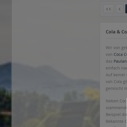
Petrusquelle
Cola & Co
Potts
PREMIUM Cola
Wir von ge
Proviant
von
Coca C
Red Bull
das
Paulan
Salvus
einfach na
Schwarzwald-Sprudel
Auf keiner 
Schwip Schwap
von Cola gi
Sil
gemischt m
Silberquelle
Sinalco
Neben Coca
Soda'la Limonade
stammende 
Soli
Beispiel di
Bekannte C
Spezi
von Rotwei
Spreequell
Beliebt si
Südkola
Teinacher