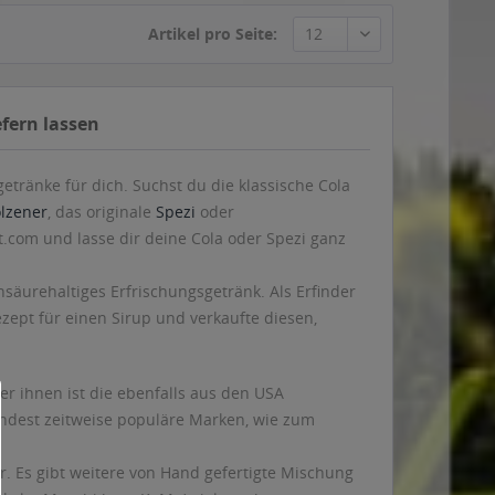
efern lassen
tränke für dich. Suchst du die klassische Cola
lzener
, das originale
Spezi
oder
st.com und lasse dir deine Cola oder Spezi ganz
lensäurehaltiges Erfrischungsgetränk. Als Erfinder
ezept für einen Sirup und verkaufte diesen,
r ihnen ist die ebenfalls aus den USA
ndest zeitweise populäre Marken, wie zum
. Es gibt weitere von Hand gefertigte Mischung
 kalte Muschi bzw. KaMu) viele mehr.
cardi-Cola, mit kubanischem Rum Cuba Libre