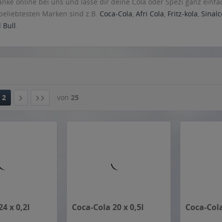
nke online bei uns und lasse dir deine Cola oder Spezi ganz einfa
beliebtesten Marken sind z.B.
Coca-Cola
,
Afri Cola
,
Fritz-kola
,
Sinalc
 Bull
.
Vorherige Artikel laden
4 x 0,2l
Coca-Cola 20 x 0,5l
Coca-Cola