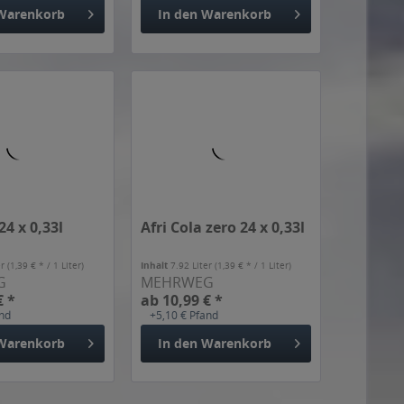
Warenkorb
In den
Warenkorb
24 x 0,33l
Afri Cola zero 24 x 0,33l
er
(1,39 € * / 1 Liter)
Inhalt
7.92 Liter
(1,39 € * / 1 Liter)
G
MEHRWEG
€ *
ab 10,99 € *
and
+5,10 € Pfand
Warenkorb
In den
Warenkorb