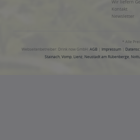
Bargenstedt, Elpersbüttel, Epenwöhrden, Meldorf, Nindorf, No
Wöhrden
,
26789 Leer (Ostfriesland)
,
26826 Weener
,
26831 Boen
26899 Rhede
,
26899 Rhede
,
26903 Surwold
,
26904 Börger
,
269
* Alle Pre
29323 Wietze
,
29336 Nienhagen
,
29339 Wathlingen
,
29352 Adel
Webseitenbetreiber: Drink now GmbH:
AGB
|
Impressum
|
Datensc
Burgwedel
,
30989 Gehrden
,
31515 Wunstorf
,
31535 Neustadt 
Stainach
,
Vomp
,
Lienz
,
Neustadt am Rübenberge
,
Nottu
31547 Rehburg-Loccum, Rehburg-Loccum Bad Rehburg, Rehbur
Apelern Groß Hegesdorf, Apelern Kleinhegesdorf, Apelern Lyhr
Düdinghausen, Sachsenhagen, Sachsenhagen Nienbrügge, Sa
Bergkirchen, Wölpinghausen Schmalenbruch-Windhorn, Wölpi
Hohnhorst, Hohnhorst Hohnhorst, Hohnhorst Ohndorf, Hohnhors
Schinna, Stolzenau Diethe, Stolzenau Frestorf, Stolzenau Hibbe
Blyinghausen, Blyinghausen, Stadthagen Habichhorst-Blyingha
Bückeburg Cammer, Bückeburg Evesen, Bückeburg Meinsen, Bü
Krainhagen, Obernkirchen Obernkirchen, Obernkirchen Röhrkas
Helpsen Südhorsten, Seggebruch, Seggebruch Schierneichen-D
31698 Lindhorst, Lindhorst Lindhorst, Lindhorst Ottensen, Lindho
Lüdersfeld Vornhagen
,
31707 Bad Eilsen, Heeßen
,
31708 Ahnse
Lauenhagen
,
31715 Meerbeck, Meerbeck Kuckshagen, Meerbec
Engern, Rinteln Exten, Rinteln Friedrichswald, Rinteln Goldbeck,
Auetal Bernsen, Auetal Borstel, Auetal Escher, Auetal Hattendo
Meinsen, Hülsede Schmarrie, Lauenau, Lauenau Feggendorf,
32108 Bad Salzuflen
,
32120 Hiddenhausen
,
32257 Bünde
,
32278
Oeynhausen
,
32584 Löhne
,
32602 Vlotho
,
32657 Lemgo
,
32760 
33729, 33739 Bielefeld
,
33813 Oerlinghausen
,
33818 Leopolds
40472, 40474, 40476, 40477, 40479, 40489, 40545, 40547, 4054
44536 Lünen
,
48282 Emsdetten
,
48369 Saerbeck
,
48455 Bad Be