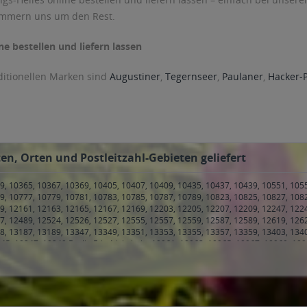
ümmern uns um den Rest.
ne bestellen und liefern lassen
ditionellen Marken sind
Augustiner
,
Tegernseer
,
Paulaner
,
Hacker-
en, Orten und Postleitzahl-Gebieten geliefert
9, 10365, 10367, 10369, 10405, 10407, 10409, 10435, 10437, 10439, 10551, 105
9, 10777, 10779, 10781, 10783, 10785, 10787, 10789, 10823, 10825, 10827, 108
9, 12161, 12163, 12165, 12167, 12169, 12203, 12205, 12207, 12209, 12247, 122
7, 12489, 12524, 12526, 12527, 12555, 12557, 12559, 12587, 12589, 12619, 126
8, 13187, 13189, 13347, 13349, 13351, 13353, 13355, 13357, 13359, 13403, 134
45, 10247, 10249 Berlin Friedrichshain
,
10961, 10963, 10965, 10967, 10969, 109
amburg Hammerbrook, Hamburg Klostertor, Hamburg Sankt Georg
,
20099 Hamb
, Hamburg Hoheluft-Ost, Hamburg Rotherbaum
,
20146, 20148, 20149 Hamburg,
rg Hoheluft-Ost, Hamburg Winterhude
,
20251 Hamburg, Hamburg Alsterdorf, 
t-Ost, Hamburg Hoheluft-West, Hamburg Lokstedt
,
20255 Hamburg, Hamburg Ei
amburg Eimsbüttel
,
20259 Hamburg, Hamburg Eimsbüttel
,
20354 Hamburg, Hamb