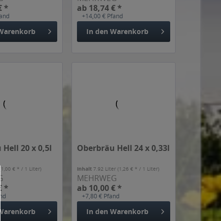
€ *
ab 18,74 € *
fand
+14,00 € Pfand
Warenkorb
In den
Warenkorb
Hell 20 x 0,5l
Oberbräu Hell 24 x 0,33l
(1,00 € * / 1 Liter)
Inhalt
7.92 Liter
(1,26 € * / 1 Liter)
G
MEHRWEG
€ *
ab 10,00 € *
and
+7,80 € Pfand
Warenkorb
In den
Warenkorb