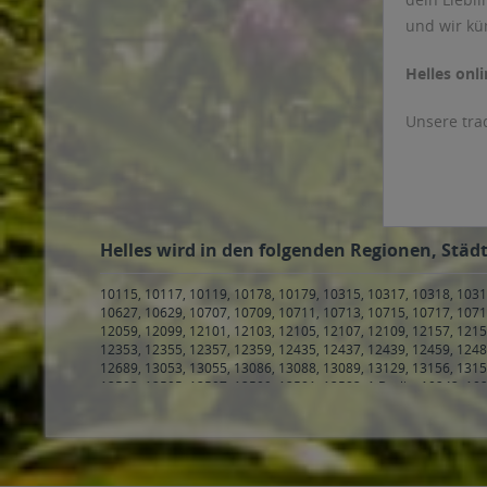
Gutenberg
und wir k
Gösser
Haake Beck
Helles onli
Hacker-Pschorr
Hacklberg
Unsere tra
Hallertauer Hopfengold
Haselbacher
Hasen-Bräu
Herrnbräu
Helles wird in den folgenden Regionen, Städt
Herrngiersdorf
Hirsch
10115, 10117, 10119, 10178, 10179, 10315, 10317, 10318, 1031
10627, 10629, 10707, 10709, 10711, 10713, 10715, 10717, 1071
Hirter
12059, 12099, 12101, 12103, 12105, 12107, 12109, 12157, 1215
Hochstift
12353, 12355, 12357, 12359, 12435, 12437, 12439, 12459, 1248
12689, 13053, 13055, 13086, 13088, 13089, 13129, 13156, 1315
Hofbrauhaus Freising
13503, 13505, 13507, 13509, 13581, 13583, 1 Berlin
,
10243, 102
Hofbräu
Hamburg Klostertor, Hamburg Sankt Georg
,
20097 Hamburg, H
20144 Hamburg, Hamburg Eimsbüttel, Hamburg Harvestehude
Hofbräuhaus Traunstein
Hamburg, Hamburg Eppendorf, Hamburg Harvestehude, Hambu
Hohenthanner
Hamburg Eimsbüttel, Hamburg Harvestehude, Hamburg Hoheluf
Hamburg Stellingen
,
20257 Hamburg, Hamburg Altona-Nord, H