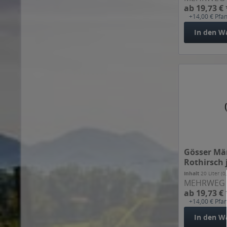
ab 19,73 € 
Dessauer Edelhell
+14,00 € Pfa
Dinkelacker
In den
W
Dresdner
Egerer
Egger
Eibauer
Eichbaum
Eittinger
EKU
Ellertaler
Engelbräu
Gösser Mä
Erdinger Brauhaus
Rothirsch j
Erdinger Weißbier
Inhalt
20 Liter
(0
Eulchen
MEHRWEG
ab 19,73 € 
Faust
+14,00 € Pfa
Feldschlößchen
In den
W
Felsenbräu