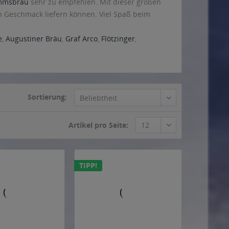
mmsbräu
sehr zu empfehlen. Mit dieser großen
en Geschmack liefern können. Viel Spaß beim
e
,
Augustiner Bräu
,
Graf Arco
,
Flötzinger
,
Sortierung:
Artikel pro Seite:
TIPP!