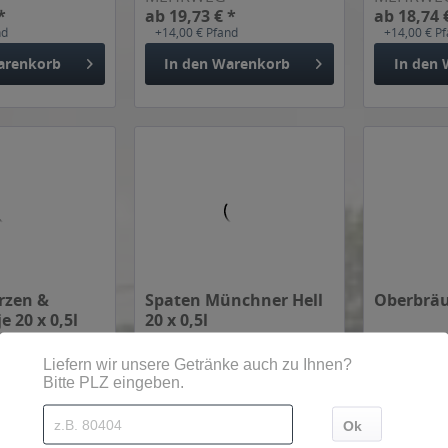
*
ab 19,73 € *
ab 18,74 
nd
+14,00 € Pfand
+14,00 € P
arenkorb
In den
Warenkorb
In den
rzen &
Spaten Münchner Hell
Oberbräu 
e 20 x 0,5l
20 x 0,5l
,99 € * / 1 Liter)
Inhalt
10 Liter
(1,50 € * / 1 Liter)
Inhalt
10 Liter
MEHRWEG
MEHRWE
*
ab 14,99 € *
ab 10,00 
nd
+3,10 € Pfand
+3,10 € Pf
arenkorb
In den
Warenkorb
In den