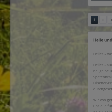
Flensburger Brauerei
Flötzinger
Fortuna
1
Frankenbräu
Franziskaner
Fürst Carl
Helle und
Fürst Wallerstein
Gansbräu
Helles – we
Geigenseer
Giesinger Bräu
Helles - au
Gold Ochsen
hellgelbe u
Graf Arco
Spatenbräu
Graf Toerring
Pilsener-B
Grevensteiner
durchgesetz
Grieskirchner
Wir von ge
Grohe
uns alle f
Grüner-Bier
dein Liebli