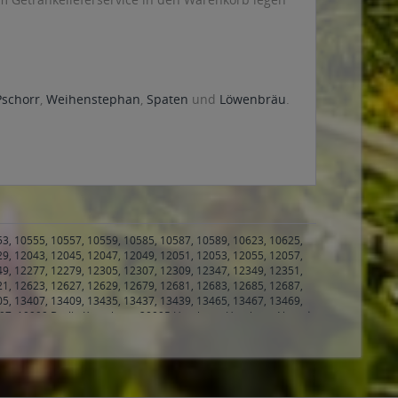
Pschorr
,
Weihenstephan
,
Spaten
und
Löwenbräu
.
53, 10555, 10557, 10559, 10585, 10587, 10589, 10623, 10625,
29, 12043, 12045, 12047, 12049, 12051, 12053, 12055, 12057,
49, 12277, 12279, 12305, 12307, 12309, 12347, 12349, 12351,
21, 12623, 12627, 12629, 12679, 12681, 12683, 12685, 12687,
05, 13407, 13409, 13435, 13437, 13439, 13465, 13467, 13469,
97, 10999 Berlin Kreuzberg
,
20095 Hamburg, Hamburg Altstadt,
urg, Hamburg Hamburg-Altstadt, Hamburg Sankt Georg
,
 Hamburg Harvestehude, Hamburg Rotherbaum
,
20249
Hamburg Eppendorf, Hamburg Hoheluft-Ost
,
20253 Hamburg,
msbüttel, Hamburg Hoheluft-West, Hamburg Lokstedt,
urg Neustadt, Hamburg Rotherbaum, Hamburg Sankt Pauli
,