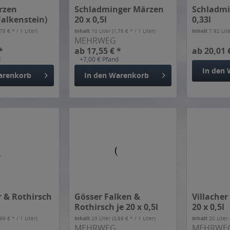
rzen
Schladminger Märzen
Schladmi
Falkenstein)
20 x 0,5l
0,33l
,78 € * / 1 Liter)
Inhalt
10 Liter
(1,76 € * / 1 Liter)
Inhalt
7.92 Lit
MEHRWEG
*
ab 17,55 € *
ab 20,01 
d
+7,00 € Pfand
In den
arenkorb
In den
Warenkorb
 & Rothirsch
Gösser Falken &
Villacher
Rothirsch je 20 x 0,5l
20 x 0,5l
,99 € * / 1 Liter)
Inhalt
20 Liter
(0,99 € * / 1 Liter)
Inhalt
20 Liter
MEHRWEG
MEHRWE