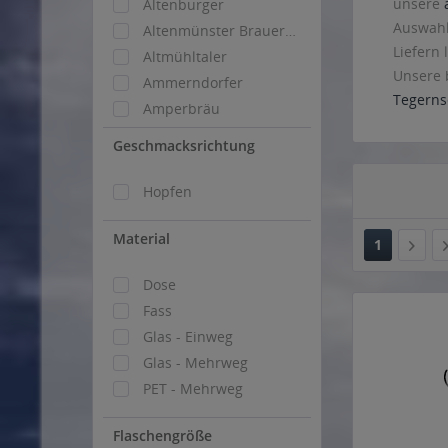
unsere
Altenburger
Auswahl
Altenmünster Brauerbier
Liefern
Altmühltaler
Unsere 
Ammerndorfer
Tegerns
Amperbräu
Apoldaer
Geschmacksrichtung
Arcobräu
Arschlecken
Hopfen
Auer
Material
Auerbräu
1
Augusta
Dose
Augustiner Bräu
Fass
Autenrieder
Glas - Einweg
Ayinger
Glas - Mehrweg
Bavarian Republic
PET - Mehrweg
Bayern Halbe
Bayreuther
Flaschengröße
Benediktiner