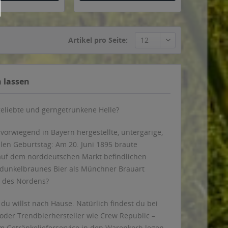
Artikel pro Seite:
n lassen
ßgeliebte und gerngetrunkene Helle?
 vorwiegend in Bayern hergestellte, untergärige,
llen Geburtstag: Am 20. Juni 1895 braute
 auf dem norddeutschen Markt befindlichen
h dunkelbraunes Bier als Münchner Brauart
le des Nordens?
du willst nach Hause. Natürlich findest du bei
 oder Trendbierhersteller wie Crew Republic –
rem Getränkelieferservice in den Warenkorb legen