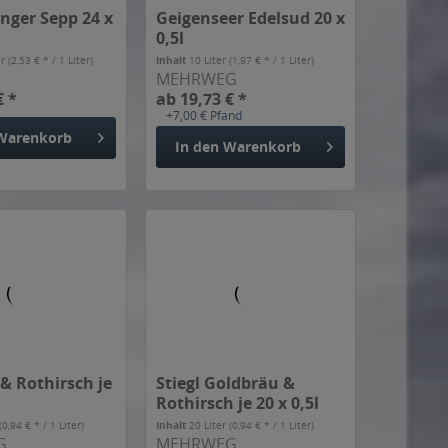
nger Sepp 24 x
Geigenseer Edelsud 20 x
0,5l
er
(2,53 € * / 1 Liter)
Inhalt
10 Liter
(1,97 € * / 1 Liter)
MEHRWEG
€ *
ab 19,73 € *
+7,00 € Pfand
Warenkorb
In den
Warenkorb
 & Rothirsch je
Stiegl Goldbräu &
Rothirsch je 20 x 0,5l
(0,94 € * / 1 Liter)
Inhalt
20 Liter
(0,94 € * / 1 Liter)
G
MEHRWEG