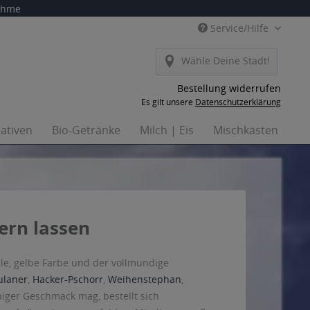
nahme
Service/Hilfe
Wähle Deine Stadt!
Bestellung widerrufen
Es gilt unsere
Datenschutzerklärung
nativen
Bio-Getränke
Milch | Eis
Mischkästen
Ha
fern lassen
elle, gelbe Farbe und der vollmundige
ulaner
,
Hacker-Pschorr
,
Weihenstephan
,
niger Geschmack mag, bestellt sich