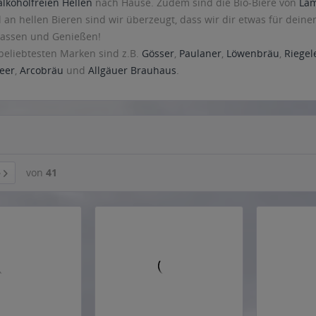
alkoholfreien Hellen
nach Hause. Zudem sind die Bio-Biere von
La
 an hellen Bieren sind wir überzeugt, dass wir dir etwas für dein
 lassen und Genießen!
beliebtesten Marken sind z.B.
Gösser
,
Paulaner
,
Löwenbräu
,
Riegel
eer
,
Arcobräu
und
Allgäuer Brauhaus
.
von
41