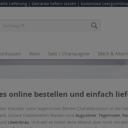
elle Lieferung |
Getränke liefern lassen
| kostenlose Leergutmit
pirituosen
Wein
Sekt | Champagner
Milch & Alter
es online bestellen und einfach lie
 Der Klassiker unter bayerischen Bieren! Charakteristisch ist die h
ck. Unsere traditionellen Marken sind
Augustiner
,
Tegernseer
,
Pa
und
Löwenbräu
. Und wer es lieber ohne Alkohol aber nicht mit we