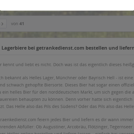
von
41
 Lagerbiere bei getrankedienst.com bestellen und liefer
r kennt und liebt es nicht. Doch was ist das eigentlich dieses hei
ch bekannt als Helles Lager, Münchner oder Bayrisch Hell - ist eine
nd schwach gehopfte Biersorte. Dieses Bier hat sogar einen offizie
 ein helles Bier für den norddeutschen Markt, um sich gegen die
rauereien behaupten zu können. Denn vorher hatte sich eigentlic
t. Das Helle also das Pils des Südens? Oder das Pils also das Hel
traenkedienst.com feiern jedes Bier und liefern es dir wann immer 
ührenden Abfüller: Ob Augustiner, Arcobräu, Flötzinger, Tegernseer
ngs-Helles online bestellen und liefern lassen – einfach bei unse