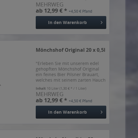
zu verdanken. Mit seiner
MEHRWEG
bernsteinartigen Farbe und dem
ab 12,99 € *
+4,50 € Pfand
ausgewogen milden Geschmack
spricht es...
In den
Warenkorb
Mönchshof Original 20 x 0,5l
"Erleben Sie mit unserem edel
gehopften Mönchshof Original
ein feines Bier Pilsner Brauart,
welches mit seinem zarten Hauch
einer Hopfenblume den
Inhalt
10 Liter
(1,30 € * / 1 Liter)
Geschmack traditioneller
MEHRWEG
Braukunst vermittelt. 11,3%
ab 12,99 € *
+4,50 € Pfand
Stammwürze" so der Hersteller.
In den
Warenkorb