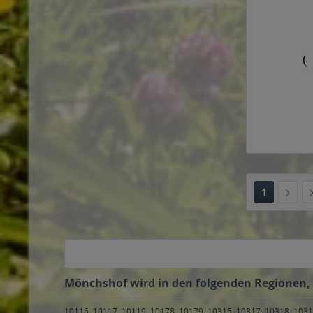
1
Mönchshof wird in den folgenden Regionen, S
10115, 10117, 10119, 10178, 10179, 10315, 10317, 10318, 1031