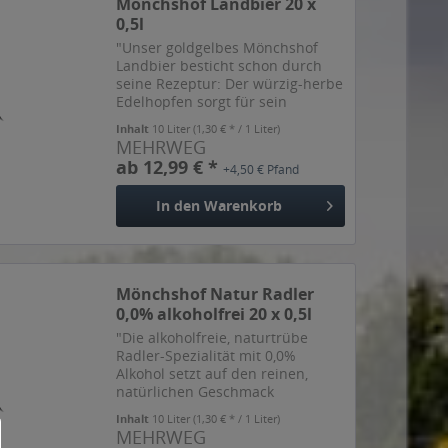
Mönchshof Landbier 20 x
0,5l
"Unser goldgelbes Mönchshof
Landbier besticht schon durch
seine Rezeptur: Der würzig-herbe
Edelhopfen sorgt für sein
ausgeprägt vollmundiges Aroma.
Inhalt
10 Liter
(1,30 € * / 1 Liter)
Die edle Sommergerste verleiht
MEHRWEG
ihm seine leicht malzblumige
ab 12,99 € *
+4,50 € Pfand
Note. Spezielle Hefe aus...
In den
Warenkorb
Mönchshof Natur Radler
0,0% alkoholfrei 20 x 0,5l
"Die alkoholfreie, naturtrübe
Radler-Spezialität mit 0,0%
Alkohol setzt auf den reinen,
natürlichen Geschmack
sonnengereifter Zitronen, im
Inhalt
10 Liter
(1,30 € * / 1 Liter)
Einklang mit der milden
MEHRWEG
Vollmundigkeit des natürtrüben