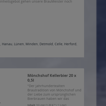
einheitsgebot gehen unsere BrauMeister noch
h
,
Hanau
,
Lünen
,
Minden
,
Detmold
,
Celle
,
Herford
,
Mönchshof Kellerbier 20 x
0,5l
"Der jahrhundertealten
Brautradition von Mönchshof und
der Liebe zum ursprünglichen
Bierbrauen haben wir das
naturtrübe Mönchshof Kellerbier
Inhalt
10 Liter
(1,30 € * / 1 Liter)