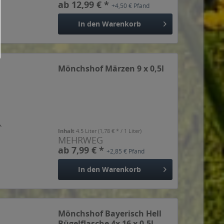
ab 12,99 € *
+4,50 € Pfand
Bieres. Mit natürlichem
Zitronensaft*...
In den
Warenkorb
Mönchshof Märzen 9 x 0,5l
Inhalt
4.5 Liter
(1,78 € * / 1 Liter)
MEHRWEG
ab 7,99 € *
+2,85 € Pfand
In den
Warenkorb
Mönchshof Bayerisch Hell
Bügelflasche 4x 16 x 0,5l