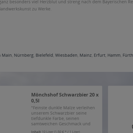
ganz besonders viel Herzblut und streng nach dem Bayerischen R
 Handwerkskunst zu Werke.
m Main
,
Nürnberg
,
Bielefeld
,
Wiesbaden
,
Mainz
,
Erfurt
,
Hamm
,
Fürt
Mönchshof Schwarzbier 20 x
0,5l
"Feinste dunkle Malze verleihen
unserem Schwarzbier seine
tiefdunkle Farbe, seinen
samtweichen Geschmack und
seinen besonders cremigen
Inhalt
10 Liter
(1,50 € * / 1 Liter)