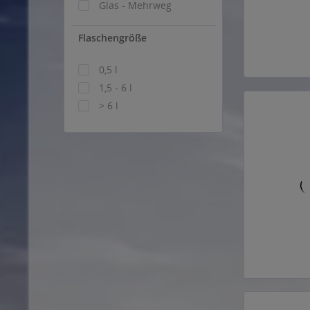
Glas - Mehrweg
Flaschengröße
0,5 l
1,5 - 6 l
> 6 l