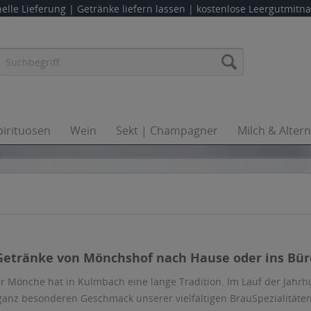
elle Lieferung |
Getränke liefern lassen
| kostenlose Leergutmit
pirituosen
Wein
Sekt | Champagner
Milch & Alter
 Getränke von Mönchshof nach Hause oder ins Büro
r Mönche hat in Kulmbach eine lange Tradition. Im Lauf der Jahrh
ganz besonderen Geschmack unserer vielfältigen BrauSpezialität