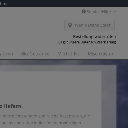
nahme
Service/Hilfe
Wähle Deine Stadt!
Bestellung widerrufen
Es gilt unsere
Datenschutzerklärung
nativen
Bio-Getränke
Milch | Eis
Mischkästen
Ha
 liefern.
underte entstanden zahlreiche Rezepturen, die
en ausmachen. Nach diesen altehrwürdigen