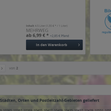
Inhalt
4.5 Liter
(1,55 € * / 1 Liter)
MEHRWEG
ab 6,99 € *
+2,85 € Pfand
In den
Warenkorb
von
2
tädten, Orten und Postleitzahl-Gebieten geliefert
9, 10365, 10367, 10369, 10405, 10407, 10409, 10435, 10437, 10439, 10551, 105