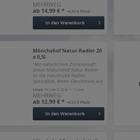
Schaum. Unser Mönchshof
MEHRWEG
Schwarzbier ist unfiltriert und
ab 14,99 € *
+4,50 € Pfand
dank eines besonderen
Brauverfahrens dennoch...
In den
Warenkorb
Mönchshof Natur-Radler 20
x 0,5l
"Mit natürlichem Zitronensaft!
Unser Mönchshof Natur Radler
ist die naturtrübe Radler-
Spezialität, deren Geschmack aus
dem natürlichen Saft der Zitrone
Inhalt
10 Liter
(1,30 € * / 1 Liter)
kommt. Prickelnd-fruchtig in der
MEHRWEG
Bügelverschlussflasche,
ab 12,99 € *
+4,50 € Pfand
verzichtet Mönchshof auf...
In den
Warenkorb