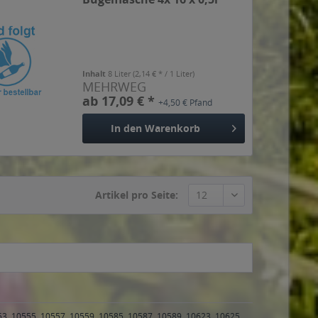
Inhalt
8 Liter
(2,14 € * / 1 Liter)
MEHRWEG
ab 17,09 € *
+4,50 € Pfand
In den
Warenkorb
Artikel pro Seite:
53, 10555, 10557, 10559, 10585, 10587, 10589, 10623, 10625,