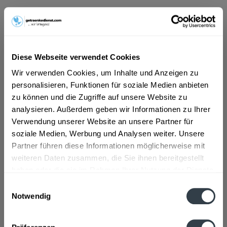
ab 8,39 € *
Inhalt:
2.4 Liter (3,50 € * / 1 Liter)
inkl. MwSt.
ggf. zzgl. Erschwerniszuschlag
Diese Webseite verwendet Cookies
Vorrätig
MEHRWEG
Wir verwenden Cookies, um Inhalte und Anzeigen zu
personalisieren, Funktionen für soziale Medien anbieten
+3,30 € Pfand
zu können und die Zugriffe auf unsere Website zu
analysieren. Außerdem geben wir Informationen zu Ihrer
In den
Warenkorb
Verwendung unserer Website an unsere Partner für
soziale Medien, Werbung und Analysen weiter. Unsere
Artikel-Nr.:
15014
Partner führen diese Informationen möglicherweise mit
Verfügbar in:
weiteren Daten zusammen, die Sie ihnen bereitgestellt
haben oder die sie im Rahmen Ihrer Nutzung der Dienste
Beschreibung
gesammelt haben.
Einwilligungsauswahl
mehr
Notwendig
Datenschutzbestimmungen
Zutaten und Allergene