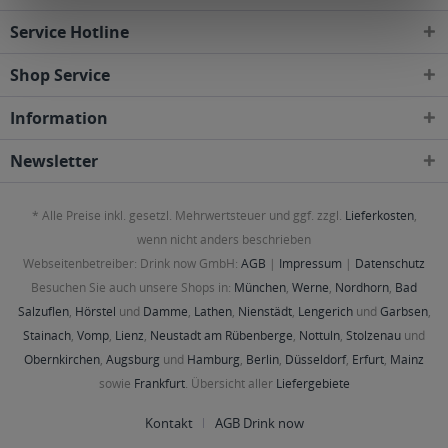
Service Hotline
Shop Service
Information
Newsletter
* Alle Preise inkl. gesetzl. Mehrwertsteuer und ggf. zzgl.
Lieferkosten
,
wenn nicht anders beschrieben
Webseitenbetreiber: Drink now GmbH:
AGB
|
Impressum
|
Datenschutz
Besuchen Sie auch unsere Shops in:
München
,
Werne
,
Nordhorn
,
Bad
Salzuflen
,
Hörstel
und
Damme
,
Lathen
,
Nienstädt
,
Lengerich
und
Garbsen
,
Stainach
,
Vomp
,
Lienz
,
Neustadt am Rübenberge
,
Nottuln
,
Stolzenau
und
Obernkirchen
,
Augsburg
und
Hamburg
,
Berlin
,
Düsseldorf
,
Erfurt
,
Mainz
sowie
Frankfurt
. Übersicht aller
Liefergebiete
Kontakt
AGB Drink now