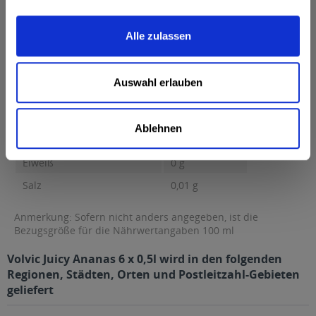
Brennwert 25 kcal / 103 kJ Fett 0,5 g davon gesättigte Fettsäuren
0 g...
mehr
Alle zulassen
Brennwert
25 kcal / 103 kJ
Fett
0,5 g
Auswahl erlauben
davon gesättigte Fettsäuren
0 g
Kohlenhydrate
6,6 g
Ablehnen
davon Zucker
6,6 g
Eiweiß
0 g
Salz
0,01 g
Anmerkung: Sofern nicht anders angegeben, ist die
Bezugsgröße für die Nährwertangaben 100 ml
Volvic Juicy Ananas 6 x 0,5l wird in den folgenden
Regionen, Städten, Orten und Postleitzahl-Gebieten
geliefert