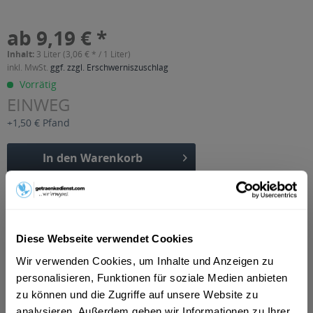
ab 9,19 € *
Inhalt:
3 Liter (3,06 € * / 1 Liter)
inkl. MwSt.
ggf. zzgl. Erschwerniszuschlag
Vorrätig
EINWEG
+1,50 € Pfand
In den
Warenkorb
Artikel-Nr.:
34530
Verfügbar in:
Beschreibung
Diese Webseite verwendet Cookies
mehr
Wir verwenden Cookies, um Inhalte und Anzeigen zu
personalisieren, Funktionen für soziale Medien anbieten
"Volvic Juicy Ananas 6 x 0,5l"
zu können und die Zugriffe auf unsere Website zu
Geschmacksrichtung:
Ananas
analysieren. Außerdem geben wir Informationen zu Ihrer