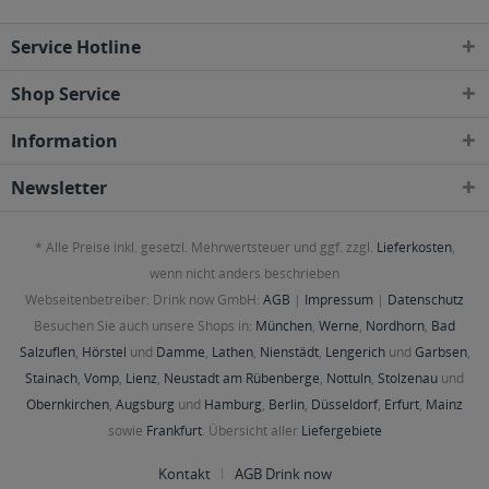
Service Hotline
Shop Service
Information
Newsletter
* Alle Preise inkl. gesetzl. Mehrwertsteuer und ggf. zzgl.
Lieferkosten
,
wenn nicht anders beschrieben
Webseitenbetreiber: Drink now GmbH:
AGB
|
Impressum
|
Datenschutz
Besuchen Sie auch unsere Shops in:
München
,
Werne
,
Nordhorn
,
Bad
Salzuflen
,
Hörstel
und
Damme
,
Lathen
,
Nienstädt
,
Lengerich
und
Garbsen
,
Stainach
,
Vomp
,
Lienz
,
Neustadt am Rübenberge
,
Nottuln
,
Stolzenau
und
Obernkirchen
,
Augsburg
und
Hamburg
,
Berlin
,
Düsseldorf
,
Erfurt
,
Mainz
sowie
Frankfurt
. Übersicht aller
Liefergebiete
Kontakt
AGB Drink now