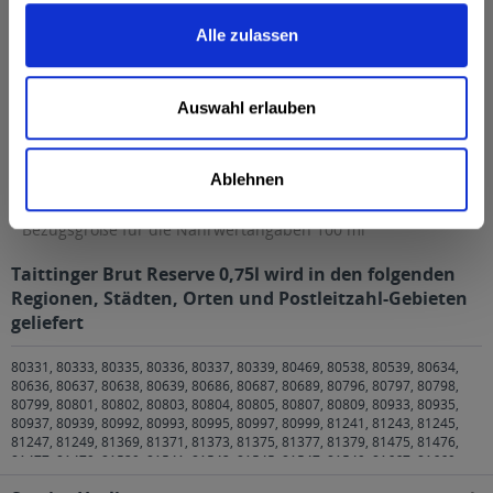
Brennwert 1 kcal / 4 g Kohlenhydrate 8,6 g davon Zucker 8,6 g
Enthält...
mehr
Alle zulassen
Brennwert
1 kcal / 4 g
Kohlenhydrate
8,6 g
Auswahl erlauben
davon Zucker
8,6 g
Enthält geringfügige Mengen von Fett, gesättigten
Ablehnen
Fettsäuren, Eiweiß und Salz
Anmerkung: Sofern nicht anders angegeben, ist die
Bezugsgröße für die Nährwertangaben 100 ml
Taittinger Brut Reserve 0,75l wird in den folgenden
Regionen, Städten, Orten und Postleitzahl-Gebieten
geliefert
80331, 80333, 80335, 80336, 80337, 80339, 80469, 80538, 80539, 80634,
80636, 80637, 80638, 80639, 80686, 80687, 80689, 80796, 80797, 80798,
80799, 80801, 80802, 80803, 80804, 80805, 80807, 80809, 80933, 80935,
80937, 80939, 80992, 80993, 80995, 80997, 80999, 81241, 81243, 81245,
81247, 81249, 81369, 81371, 81373, 81375, 81377, 81379, 81475, 81476,
81477, 81479, 81539, 81541, 81543, 81545, 81547, 81549, 81667, 81669,
81671, 81673, 81675, 81677, 81679, 81735, 81737, 81739, 81825, 81827,