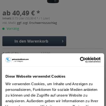
ab 40,49 € *
Inhalt:
0.75 Liter (53,99 € * / 1 Liter)
inkl. MwSt.
ggf. zzgl. Erschwerniszuschlag
Vorrätig
In den
Warenkorb
Artikel-Nr.:
13230
Verfügbar in:
München
,
Rosenheim
,
Freising
,
Dachau
,
Germering
,
Erding
,
Unterschleißheim
,
Olching
,
Geretsried
,
Unterhaching
,
Starnberg
,
Vaterstetten
,
Karlsfeld
,
Ottobrunn
,
Puchheim
,
Haar
,
Diese Webseite verwendet Cookies
Gauting
,
Neufahrn bei Freising
,
Andechs
,
Anzing
Wir verwenden Cookies, um Inhalte und Anzeigen zu
Beschreibung
personalisieren, Funktionen für soziale Medien anbieten
mehr
zu können und die Zugriffe auf unsere Website zu
"Taittinger Brut Reserve 0,75l"
analysieren. Außerdem geben wir Informationen zu Ihrer