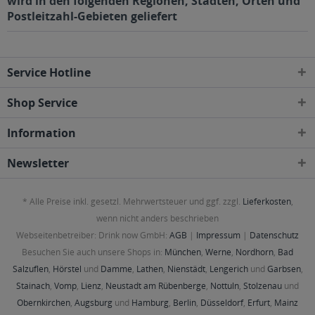
wird in den folgenden Regionen, Städten, Orten und
Postleitzahl-Gebieten geliefert
Service Hotline
Shop Service
Information
Newsletter
* Alle Preise inkl. gesetzl. Mehrwertsteuer und ggf. zzgl.
Lieferkosten
,
wenn nicht anders beschrieben
Webseitenbetreiber: Drink now GmbH:
AGB
|
Impressum
|
Datenschutz
Besuchen Sie auch unsere Shops in:
München
,
Werne
,
Nordhorn
,
Bad
Salzuflen
,
Hörstel
und
Damme
,
Lathen
,
Nienstädt
,
Lengerich
und
Garbsen
,
Stainach
,
Vomp
,
Lienz
,
Neustadt am Rübenberge
,
Nottuln
,
Stolzenau
und
Obernkirchen
,
Augsburg
und
Hamburg
,
Berlin
,
Düsseldorf
,
Erfurt
,
Mainz