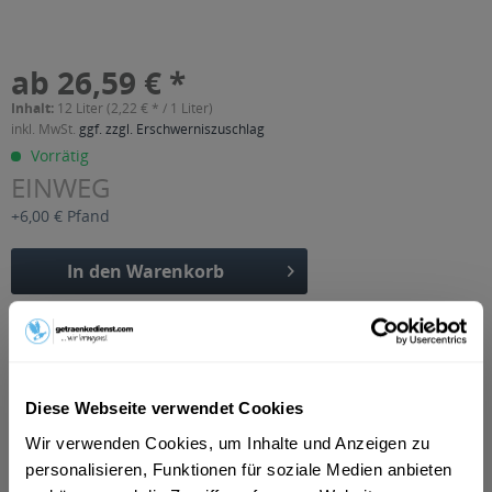
ab 26,59 € *
Inhalt:
12 Liter (2,22 € * / 1 Liter)
inkl. MwSt.
ggf. zzgl. Erschwerniszuschlag
Vorrätig
EINWEG
+6,00 € Pfand
In den
Warenkorb
Artikel-Nr.:
23912
Verfügbar in:
Beschreibung
Diese Webseite verwendet Cookies
mehr
Wir verwenden Cookies, um Inhalte und Anzeigen zu
"Christinenbrunnen B-Wake Orange-
personalisieren, Funktionen für soziale Medien anbieten
Guarana 24 x 0,5l"