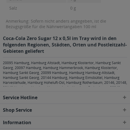
Salz
0 g
Anmerkung: Sofern nicht anders angegeben, ist die
Bezugsgröße für die Nährwertangaben 100 ml
Coca-Cola Zero Sugar 12 x 0,5l im Tray wird in den
folgenden Regionen, Städten, Orten und Postleitzahl-
Gebieten geliefert
20095 Hamburg, Hamburg Altstadt, Hamburg Klostertor, Hamburg Sankt
Georg
,
20097 Hamburg, Hamburg Hammerbrook, Hamburg Klostertor,
Hamburg Sankt Georg
,
20099 Hamburg, Hamburg Hamburg-Altstadt,
Hamburg Sankt Georg
,
20144 Hamburg, Hamburg Eimsbüttel, Hamburg
Harvestehude, Hamburg Hoheluft-Ost, Hamburg Rotherbaum
,
20146, 20148,
20149 Hamburg, Hamburg Harvestehude, Hamburg Rotherbaum
,
20249
Hamburg, Hamburg Eppendorf, Hamburg Harvestehude, Hamburg Hoheluft-
Service Hotline
Ost, Hamburg Winterhude
,
20251 Hamburg, Hamburg Alsterdorf, Hamburg
Eppendorf, Hamburg Hoheluft-Ost
,
20253 Hamburg, Hamburg Eimsbüttel,
Hamburg Harvestehude, Hamburg Hoheluft-Ost, Hamburg Hoheluft-West,
Shop Service
Hamburg Lokstedt
,
20255 Hamburg, Hamburg Eimsbüttel, Hamburg
Hoheluft-West, Hamburg Lokstedt, Hamburg Stellingen
,
20257 Hamburg,
Information
Hamburg Altona-Nord, Hamburg Eimsbüttel
,
20259 Hamburg, Hamburg
Eimsbüttel
,
20354 Hamburg, Hamburg Neustadt, Hamburg Rotherbaum,