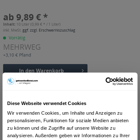
ab 9,89 € *
Inhalt:
10 Liter (0,99 € * / 1 Liter)
inkl. MwSt.
ggf. zzgl. Erschwerniszuschlag
Vorrätig
MEHRWEG
+3,10 € Pfand
In den
Warenkorb
Artikel-Nr.:
24372
Verfügbar in:
Diese Webseite verwendet Cookies
Beschreibung
mehr
Wir verwenden Cookies, um Inhalte und Anzeigen zu
personalisieren, Funktionen für soziale Medien anbieten
"Dingslebener Osta Orange 20 x 0,5l"
zu können und die Zugriffe auf unsere Website zu
analysieren. Außerdem geben wir Informationen zu Ihrer