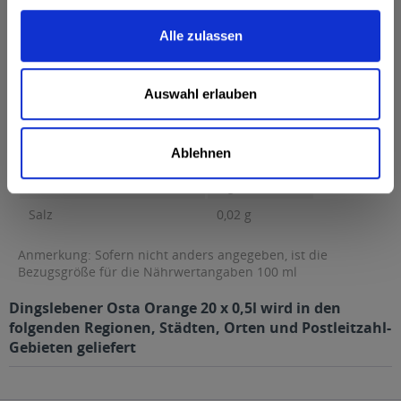
0 g Kohlenhydrate...
mehr
Alle zulassen
Brennwert
28 kcal / 120 kJ
Fett
0 g
Auswahl erlauben
davon gesättigte Fettsäuren
0 g
Kohlenhydrate
6,8 g
Ablehnen
davon Zucker
6,8 g
Eiweiß
0 g
Salz
0,02 g
Anmerkung: Sofern nicht anders angegeben, ist die
Bezugsgröße für die Nährwertangaben 100 ml
Dingslebener Osta Orange 20 x 0,5l wird in den
folgenden Regionen, Städten, Orten und Postleitzahl-
Gebieten geliefert