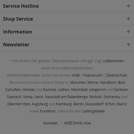
Service Hotline
Shop Service
Information
Newsletter
* Alle Preise inkl. gesetzl. Mehrwertsteuer und ggf. zzgl.
Lieferkosten
,
wenn nicht anders beschrieben
Webseitenbetreiber: Drink now GmbH:
AGB
|
Impressum
|
Datenschutz
Besuchen Sie auch unsere Shops in:
München
,
Werne
,
Nordhorn
,
Bad
Salzuflen
,
Hörstel
und
Damme
,
Lathen
,
Nienstädt
,
Lengerich
und
Garbsen
,
Stainach
,
Vomp
,
Lienz
,
Neustadt am Rübenberge
,
Nottuln
,
Stolzenau
und
Obernkirchen
,
Augsburg
und
Hamburg
,
Berlin
,
Düsseldorf
,
Erfurt
,
Mainz
sowie
Frankfurt
. Übersicht aller
Liefergebiete
Kontakt
AGB Drink now