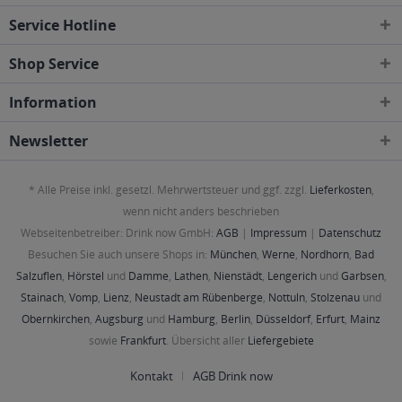
Service Hotline
Shop Service
Information
Newsletter
* Alle Preise inkl. gesetzl. Mehrwertsteuer und ggf. zzgl.
Lieferkosten
,
wenn nicht anders beschrieben
Webseitenbetreiber: Drink now GmbH:
AGB
|
Impressum
|
Datenschutz
Besuchen Sie auch unsere Shops in:
München
,
Werne
,
Nordhorn
,
Bad
Salzuflen
,
Hörstel
und
Damme
,
Lathen
,
Nienstädt
,
Lengerich
und
Garbsen
,
Stainach
,
Vomp
,
Lienz
,
Neustadt am Rübenberge
,
Nottuln
,
Stolzenau
und
Obernkirchen
,
Augsburg
und
Hamburg
,
Berlin
,
Düsseldorf
,
Erfurt
,
Mainz
sowie
Frankfurt
. Übersicht aller
Liefergebiete
Kontakt
AGB Drink now