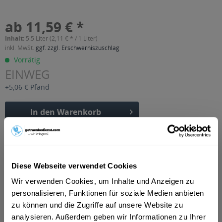
ab 11,59 € *
Inhalt:
5.5 Liter (2,11 € * / 1 Liter)
inkl. MwSt.
ggf. zzgl. Erschwerniszuschlag
Vorrätig
EINWEG
+5,06 € Pfand
In den
Warenkorb
Artikel-Nr.:
26582
Verfügbar in:
Diese Webseite verwendet Cookies
Beschreibung
mehr
Wir verwenden Cookies, um Inhalte und Anzeigen zu
personalisieren, Funktionen für soziale Medien anbieten
"Haaner Kola Mix 11 x 0,5l"
zu können und die Zugriffe auf unsere Website zu
analysieren. Außerdem geben wir Informationen zu Ihrer