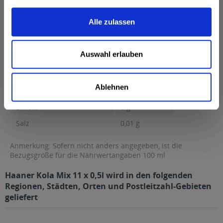
Brennwert 34 kcal / 147 kJ Fett 0,02 g davon gesättigte
Fettsäuren 0,01 g...
mehr
Alle zulassen
Brennwert
34 kcal / 147 kJ
Fett
0,02 g
Auswahl erlauben
davon gesättigte Fettsäuren
0,01 g
Kohlenhydrate
8,38 g
Ablehnen
davon Zucker
8,38 g
Eiweiß
0 g
Salz
0,01 g
Anmerkung: Sofern nicht anders angegeben, ist die
Bezugsgröße für die Nährwertangaben 100 ml
Haaner Kola Mix 11 x 0,5l wird in den folgenden
Regionen, Städten, Orten und Postleitzahl-Gebieten
geliefert