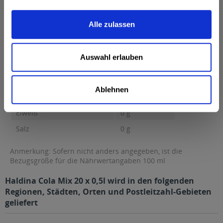
Brennwert 37 kcal / 157 kJ Fett 0 g davon gesättigte Fettsäuren
0 g Kohlenhydrate...
mehr
Alle zulassen
Brennwert
37 kcal / 157 kJ
Fett
0 g
Auswahl erlauben
davon gesättigte Fettsäuren
0 g
Kohlenhydrate
9,1 g
Ablehnen
davon Zucker
9,1 g
Eiweiß
0 g
Salz
0 g
Anmerkung: Sofern nicht anders angegeben, ist die
Bezugsgröße für die Nährwertangaben 100 ml
Haldina Cola Mix 20 x 0,5l wird in den folgenden
Regionen, Städten, Orten und Postleitzahl-Gebieten
geliefert