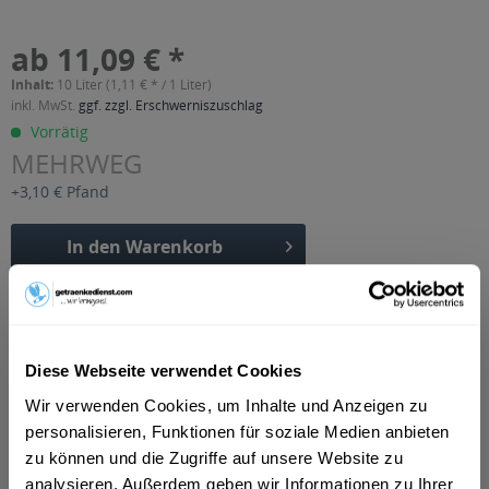
ab 11,09 € *
Inhalt:
10 Liter (1,11 € * / 1 Liter)
inkl. MwSt.
ggf. zzgl. Erschwerniszuschlag
Vorrätig
MEHRWEG
+3,10 € Pfand
In den
Warenkorb
Artikel-Nr.:
26646
Verfügbar in:
Beschreibung
Diese Webseite verwendet Cookies
mehr
Wir verwenden Cookies, um Inhalte und Anzeigen zu
personalisieren, Funktionen für soziale Medien anbieten
"Haldina Cola Mix 20 x 0,5l"
zu können und die Zugriffe auf unsere Website zu
analysieren. Außerdem geben wir Informationen zu Ihrer