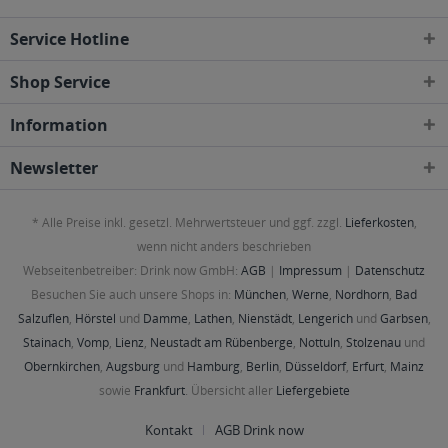
Service Hotline
Shop Service
Information
Newsletter
* Alle Preise inkl. gesetzl. Mehrwertsteuer und ggf. zzgl.
Lieferkosten
,
wenn nicht anders beschrieben
Webseitenbetreiber: Drink now GmbH:
AGB
|
Impressum
|
Datenschutz
Besuchen Sie auch unsere Shops in:
München
,
Werne
,
Nordhorn
,
Bad
Salzuflen
,
Hörstel
und
Damme
,
Lathen
,
Nienstädt
,
Lengerich
und
Garbsen
,
Stainach
,
Vomp
,
Lienz
,
Neustadt am Rübenberge
,
Nottuln
,
Stolzenau
und
Obernkirchen
,
Augsburg
und
Hamburg
,
Berlin
,
Düsseldorf
,
Erfurt
,
Mainz
sowie
Frankfurt
. Übersicht aller
Liefergebiete
Kontakt
AGB Drink now