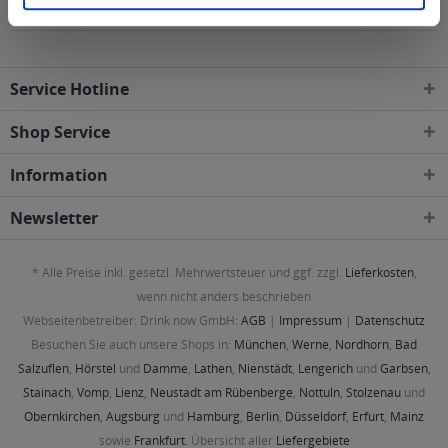
geliefert
Service Hotline
Shop Service
Information
Newsletter
* Alle Preise inkl. gesetzl. Mehrwertsteuer und ggf. zzgl.
Lieferkosten
,
wenn nicht anders beschrieben
Webseitenbetreiber: Drink now GmbH:
AGB
|
Impressum
|
Datenschutz
Besuchen Sie auch unsere Shops in:
München
,
Werne
,
Nordhorn
,
Bad
Salzuflen
,
Hörstel
und
Damme
,
Lathen
,
Nienstädt
,
Lengerich
und
Garbsen
,
Stainach
,
Vomp
,
Lienz
,
Neustadt am Rübenberge
,
Nottuln
,
Stolzenau
und
Obernkirchen
,
Augsburg
und
Hamburg
,
Berlin
,
Düsseldorf
,
Erfurt
,
Mainz
sowie
Frankfurt
. Übersicht aller
Liefergebiete