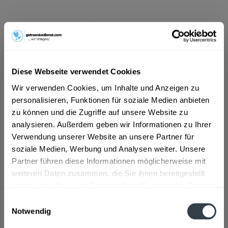
ab 101,01 € *
Inhalt:
0.2 Liter (505,05 € * / 1 Liter)
inkl. MwSt.
ggf. zzgl. Erschwerniszuschlag
Vorrätig
Diese Webseite verwendet Cookies
In den
Warenkorb
Wir verwenden Cookies, um Inhalte und Anzeigen zu
personalisieren, Funktionen für soziale Medien anbieten
zu können und die Zugriffe auf unsere Website zu
Artikel-Nr.:
33208
analysieren. Außerdem geben wir Informationen zu Ihrer
Verfügbar in:
Verwendung unserer Website an unsere Partner für
Beschreibung
soziale Medien, Werbung und Analysen weiter. Unsere
mehr
Partner führen diese Informationen möglicherweise mit
weiteren Daten zusammen, die Sie ihnen bereitgestellt
"Shatler's Sex on Beach 0,2l"
haben oder die sie im Rahmen Ihrer Nutzung der Dienste
Flaschengröße:
0,2 - 0,33 l
gesammelt haben.
Einwilligungsauswahl
Notwendig
Fragen zum Artikel?
Datenschutzbestimmungen
Weitere Artikel von Shatler's