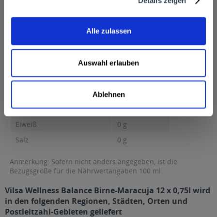
Details zeigen
Nährwertangaben
Brennwert 28 kcal / 119 kJ Fett 0 g davon gesättigte Fettsäuren
0 g Kohlenhydrate...
mehr
Alle zulassen
Brennwert
28 kcal / 119 kJ
Fett
0 g
Auswahl erlauben
davon gesättigte Fettsäuren
0 g
Kohlenhydrate
6,7 g
Ablehnen
davon Zucker
6,7 g
Eiweiß
0 g
Salz
0 g
Anmerkung: Sofern nicht anders angegeben, ist die
Bezugsgröße für die Nährwertangaben 100 ml
Vilsa Wellness Balance Birne-Maracuja 12 x 0,75l wird
in den folgenden Regionen, Städten, Orten und
Postleitzahl-Gebieten geliefert