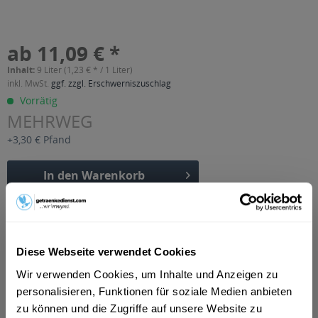
ab 11,09 € *
Inhalt:
9 Liter (1,23 € * / 1 Liter)
inkl. MwSt.
ggf. zzgl. Erschwerniszuschlag
Vorrätig
MEHRWEG
+3,30 € Pfand
In den
Warenkorb
Artikel-Nr.:
34427
Verfügbar in:
Diese Webseite verwendet Cookies
Beschreibung
mehr
Wir verwenden Cookies, um Inhalte und Anzeigen zu
personalisieren, Funktionen für soziale Medien anbieten
"Vilsa Wellness Balance Birne-Maracuja 12 x
zu können und die Zugriffe auf unsere Website zu
0,75l"