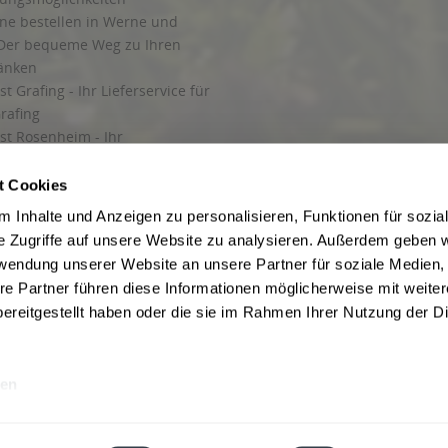
ine bestellen in Werne und
Der bequeme Weg zu Ihren
ränken
t Grafing - Ihr Lieferservice für
rafing
st Rosenheim - Ihr
r Getränkeservice in Rosenheim
ng
t Cookies
rung in Starnberg
 Inhalte und Anzeigen zu personalisieren, Funktionen für sozia
e Zugriffe auf unsere Website zu analysieren. Außerdem geben w
 für Getränke
rwendung unserer Website an unsere Partner für soziale Medien
etränke
re Partner führen diese Informationen möglicherweise mit weite
ereitgestellt haben oder die sie im Rahmen Ihrer Nutzung der D
en
ise inkl. gesetzl. Mehrwertsteuer und ggf. zzgl.
Lieferkosten
, wenn nicht anders b
hutz
Besuchen Sie auch unsere Shops in:
München
,
Werne
,
Nordhorn
,
Bad Salzuf