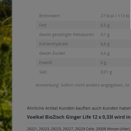
Brennwert
27 kcal / 113 kJ
Fett
0,5 g
davon gesättigte Fettsäuren
0,1 g
Kohlenhydrate
6,6 g
davon Zucker
6,6 g
Eiweiß
0 g
Salz
0,01 g
Anmerkung: Sofern nicht anders angegeben, ist
Ähnliche Artikel
Kunden kauften auch
Kunden haben 
Voelkel BioZisch Ginger Life 12 x 0,33l wird 
29221, 29223, 29225, 29227, 29229 Celle
,
29308 Winsen (Aller)