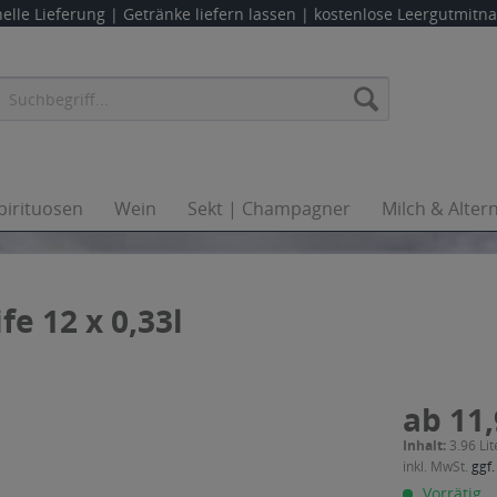
elle Lieferung |
Getränke liefern lassen
| kostenlose Leergutmit
pirituosen
Wein
Sekt | Champagner
Milch & Alter
fe 12 x 0,33l
ab 11,
Inhalt:
3.96 Lit
inkl. MwSt.
ggf.
Vorrätig