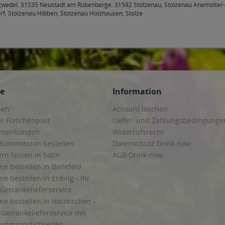
gwedel
,
31535 Neustadt am Rübenberge
,
31592 Stolzenau, Stolzenau Anemolter-
rf, Stolzenau Hibben, Stolzenau Holzhausen, Stolze
ce
Information
hen
Account löschen
ur Flaschenpost
Liefer- und Zahlungsbedingunge
irmenkunden
Widerrufsrecht
 Kommission bestellen
Datenschutz Drink now
ern lassen in Solln
AGB Drink now
ne bestellen in Bielefeld
ne bestellen in Erding - Ihr
Getränkelieferservice
ne bestellen in Holzkirchen -
Getränkelieferservice mit
lungsmöglichkeiten