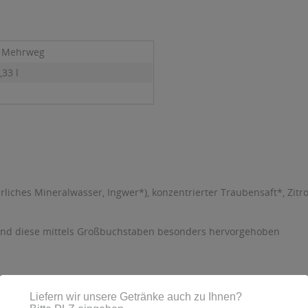
- Mehrweg
,33 l
liches Mineralwasser, Ingwer*), konzentrierter Traubensaft*, Zitro
sind diese mittels Großbuchstaben besonders hervorgehoben
evestorf