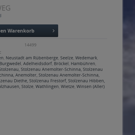
WEG
d
den
Warenkorb
14499
:
en
,
Neustadt am Rübenberge
,
Seelze
,
Wedemark
,
Burgwedel
,
Adelheidsdorf
,
Bröckel
,
Hambühren
,
Stolzenau, Stolzenau Anemolter-Schinna, Stolzenau
chinna, Anemolter, Stolzenau Anemolter-Schinna,
lzenau Diethe, Stolzenau Frestorf, Stolzenau Hibben,
lzhausen, Stolze
,
Wathlingen
,
Wietze
,
Winsen (Aller)