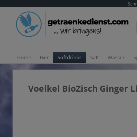
Schn
Home
Bier
Softdrinks
Saft
Wasser
S
Voelkel BioZisch Ginger Li