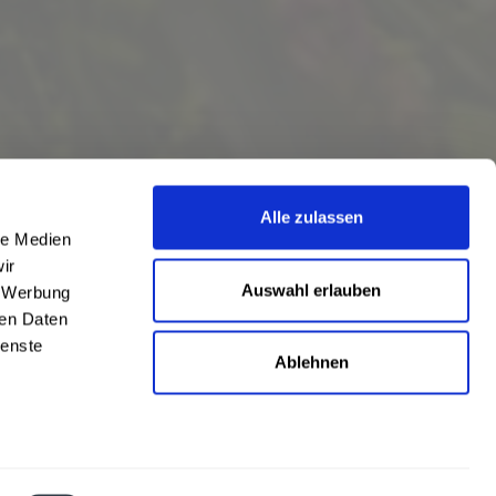
Alle zulassen
le Medien
ir
Auswahl erlauben
, Werbung
ren Daten
ienste
Ablehnen
eschrieben
len
,
Hörstel
und
Damme
,
Lathen
,
Nienstädt
,
Lengerich
und
Garbsen
,