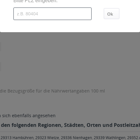
 die Bezugsgröße für die Nährwertangaben 100 ml
sich ebenfalls angesehen
in den folgenden Regionen, Städten, Orten und Postleitza
,
29313 Hambühren
,
29323 Wietze
,
29336 Nienhagen
,
29339 Wathlingen
,
29352 