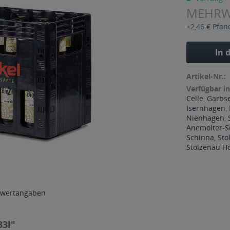
MEHR
+2,46 € Pfan
In 
Artikel-Nr.:
Verfügbar in
Celle
,
Garbs
Isernhagen
,
Nienhagen
,
Anemolter-S
Schinna, Sto
Stolzenau Ho
wertangaben
33l"