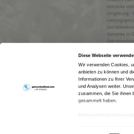
Getränke onl
Umgebung - 
Lieblingsget
Getränkediens
Getränke in G
Getränkedien
zuverlässige
und Umgebu
Diese Webseite verwende
Getränkeliefe
Wir verwenden Cookies, um
Liefergebiet
anbieten zu können und di
Lieferservice
Informationen zu Ihrer Ve
Wir liefern G
und Analysen weiter. Unse
Kontakt
zusammen, die Sie ihnen b
Newsletter
gesammelt haben.
Datenschutzbestimmung
* Alle Pre
Webseitenbetreiber: Drink now GmbH:
AGB
|
Impressum
|
Datensc