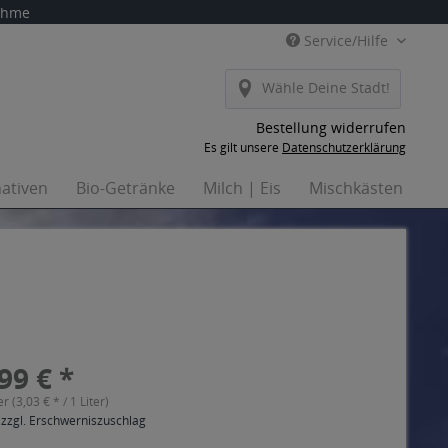
nahme
Service/Hilfe
Wähle Deine Stadt!
Bestellung widerrufen
Es gilt unsere
Datenschutzerklärung
nativen
Bio-Getränke
Milch | Eis
Mischkästen
H
99 € *
er (3,03 € * / 1 Liter)
 zzgl. Erschwerniszuschlag