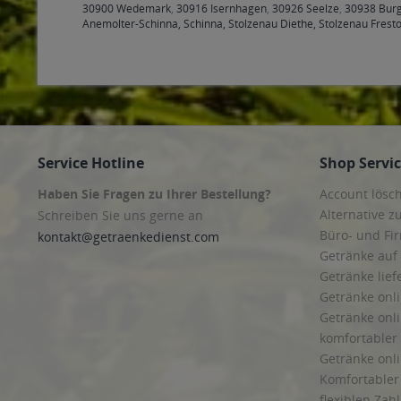
30900 Wedemark
,
30916 Isernhagen
,
30926 Seelze
,
30938 Bur
Anemolter-Schinna, Schinna, Stolzenau Diethe, Stolzenau Fresto
Service Hotline
Shop Servi
Haben Sie Fragen zu Ihrer Bestellung?
Account lösc
Alternative z
Schreiben Sie uns gerne an
Büro- und F
kontakt@getraenkedienst.com
Getränke auf
Getränke lief
Getränke onli
Getränke onli
komfortabler 
Getränke onli
Komfortabler 
flexiblen Zah