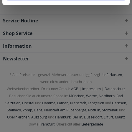
Service Hotline
Shop Service
Information
Newsletter
* Alle Preise inkl. gesetzl. Mehrwertsteuer und ggf. zzgl.
Lieferkosten
,
wenn nicht anders beschrieben
Webseitenbetreiber: Drink now GmbH:
AGB
|
Impressum
|
Datenschutz
Besuchen Sie auch unsere Shops in:
München
,
Werne
,
Nordhorn
,
Bad
Salzuflen
,
Hörstel
und
Damme
,
Lathen
,
Nienstädt
,
Lengerich
und
Garbsen
,
Stainach
,
Vomp
,
Lienz
,
Neustadt am Rübenberge
,
Nottuln
,
Stolzenau
und
Obernkirchen
,
Augsburg
und
Hamburg
,
Berlin
,
Düsseldorf
,
Erfurt
,
Mainz
sowie
Frankfurt
. Übersicht aller
Liefergebiete