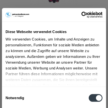
ab 8,19 € *
Inhalt:
5.5 Liter (1,49 € * / 1 Liter)
inkl. MwSt.
ggf. zzgl. Erschwerniszuschlag
Vorrätig
Diese Webseite verwendet Cookies
MEHRWEG
Wir verwenden Cookies, um Inhalte und Anzeigen zu
+4,25 € Pfand
personalisieren, Funktionen für soziale Medien anbieten
zu können und die Zugriffe auf unsere Website zu
In den
Warenkorb
analysieren. Außerdem geben wir Informationen zu Ihrer
Verwendung unserer Website an unsere Partner für
Artikel-Nr.:
24323
soziale Medien, Werbung und Analysen weiter. Unsere
Verfügbar in:
Partner führen diese Informationen möglicherweise mit
weiteren Daten zusammen, die Sie ihnen bereitgestellt
Beschreibung
haben oder die sie im Rahmen Ihrer Nutzung der Dienste
gesammelt haben.
mehr
Einwilligungsauswahl
Notwendig
Datenschutzbestimmungen
Zutaten und Allergene