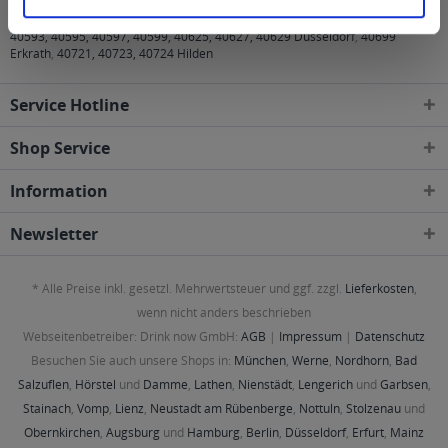
40227, 40229, 40231, 40233, 40235, 40237, 40239, 40468, 40470, 40472,
40474, 40476, 40477, 40479, 40489, 40545, 40547, 40549, 40589, 40591,
40593, 40595, 40597, 40599, 40625, 40627, 40629 Düsseldorf
,
40699
Erkrath
,
40721, 40723, 40724 Hilden
Service Hotline
Shop Service
Information
Newsletter
* Alle Preise inkl. gesetzl. Mehrwertsteuer und ggf. zzgl.
Lieferkosten
,
wenn nicht anders beschrieben
Webseitenbetreiber: Drink now GmbH:
AGB
|
Impressum
|
Datenschutz
Besuchen Sie auch unsere Shops in:
München
,
Werne
,
Nordhorn
,
Bad
Salzuflen
,
Hörstel
und
Damme
,
Lathen
,
Nienstädt
,
Lengerich
und
Garbsen
,
Stainach
,
Vomp
,
Lienz
,
Neustadt am Rübenberge
,
Nottuln
,
Stolzenau
und
Obernkirchen
,
Augsburg
und
Hamburg
,
Berlin
,
Düsseldorf
,
Erfurt
,
Mainz