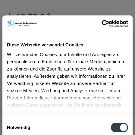
ab 13,79 € *
Inhalt:
1 Liter
inkl. MwSt.
ggf. zzgl. Erschwerniszuschlag
Vorrätig
Diese Webseite verwendet Cookies
In den
Warenkorb
Wir verwenden Cookies, um Inhalte und Anzeigen zu
personalisieren, Funktionen für soziale Medien anbieten
Artikel-Nr.:
29863
zu können und die Zugriffe auf unsere Website zu
Verfügbar in:
analysieren. Außerdem geben wir Informationen zu Ihrer
Düsseldorf
,
Hilden
,
Erkrath
Verwendung unserer Website an unsere Partner für
soziale Medien, Werbung und Analysen weiter. Unsere
Beschreibung
Partner führen diese Informationen möglicherweise mit
mehr
weiteren Daten zusammen, die Sie ihnen bereitgestellt
"Mariacron 1l"
haben oder die sie im Rahmen Ihrer Nutzung der Dienste
gesammelt haben.
Einwilligungsauswahl
Flaschengröße:
1 - 1,5 l
Notwendig
Datenschutzbestimmungen