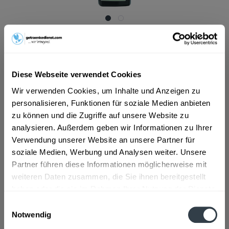
ab 28,99 € *
Inhalt:
0.5 Liter (57,98 € * / 1 Liter)
inkl. MwSt.
ggf. zzgl. Erschwerniszuschlag
Vorrätig
Diese Webseite verwendet Cookies
Wir verwenden Cookies, um Inhalte und Anzeigen zu
In den
Warenkorb
personalisieren, Funktionen für soziale Medien anbieten
zu können und die Zugriffe auf unsere Website zu
Artikel-Nr.:
11089
analysieren. Außerdem geben wir Informationen zu Ihrer
Verfügbar in:
Verwendung unserer Website an unsere Partner für
Düsseldorf
,
Hilden
,
Erkrath
soziale Medien, Werbung und Analysen weiter. Unsere
Partner führen diese Informationen möglicherweise mit
Beschreibung
weiteren Daten zusammen, die Sie ihnen bereitgestellt
"Gunroom London Dry Gin ist genau wie sein Original Navy
haben oder die sie im Rahmen Ihrer Nutzung der Dienste
Gin Zwilling gemacht. Die Destillation...
mehr
gesammelt haben.
Einwilligungsauswahl
Notwendig
Zutaten und Allergene
Datenschutzbestimmungen