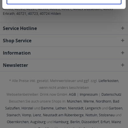
40474, 40476, 40477, 40479, 40489, 40545, 40547, 40549, 40589, 40591,
40593, 40595, 40597, 40599, 40625, 40627, 40629 Düsseldorf
,
40699
Erkrath
,
40721, 40723, 40724 Hilden
Service Hotline
Shop Service
Information
Newsletter
* Alle Preise inkl. gesetzl. Mehrwertsteuer und ggf. zzgl.
Lieferkosten
,
wenn nicht anders beschrieben
Webseitenbetreiber: Drink now GmbH:
AGB
|
Impressum
|
Datenschutz
Besuchen Sie auch unsere Shops in:
München
,
Werne
,
Nordhorn
,
Bad
Salzuflen
,
Hörstel
und
Damme
,
Lathen
,
Nienstädt
,
Lengerich
und
Garbsen
,
Stainach
,
Vomp
,
Lienz
,
Neustadt am Rübenberge
,
Nottuln
,
Stolzenau
und
Obernkirchen
,
Augsburg
und
Hamburg
,
Berlin
,
Düsseldorf
,
Erfurt
,
Mainz