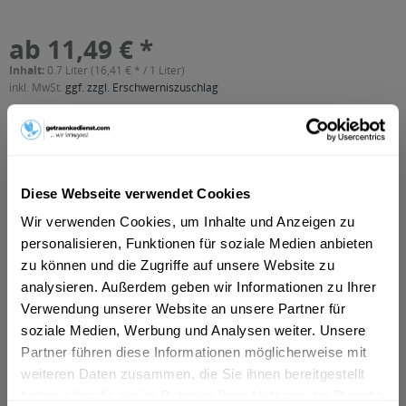
ab 11,49 € *
Inhalt:
0.7 Liter (16,41 € * / 1 Liter)
inkl. MwSt.
ggf. zzgl. Erschwerniszuschlag
Vorrätig
In den
Warenkorb
Diese Webseite verwendet Cookies
Artikel-Nr.:
26737
Wir verwenden Cookies, um Inhalte und Anzeigen zu
Verfügbar in:
personalisieren, Funktionen für soziale Medien anbieten
Beschreibung
zu können und die Zugriffe auf unsere Website zu
mehr
analysieren. Außerdem geben wir Informationen zu Ihrer
Verwendung unserer Website an unsere Partner für
"Hardenberg Milder Wacholder 0,7l"
soziale Medien, Werbung und Analysen weiter. Unsere
Partner führen diese Informationen möglicherweise mit
Flaschengröße:
0,7 - 0,75 l
weiteren Daten zusammen, die Sie ihnen bereitgestellt
Fragen zum Artikel?
haben oder die sie im Rahmen Ihrer Nutzung der Dienste