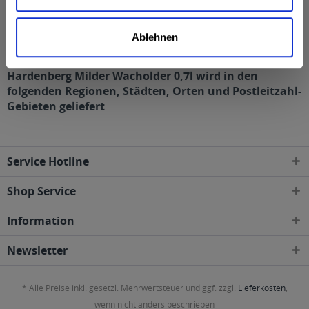
Salz
0,1 g
Anmerkung: Sofern nicht anders angegeben, ist die
Ablehnen
Bezugsgröße für die Nährwertangaben 100 ml
Hardenberg Milder Wacholder 0,7l wird in den
folgenden Regionen, Städten, Orten und Postleitzahl-
Gebieten geliefert
Service Hotline
Shop Service
Information
Newsletter
* Alle Preise inkl. gesetzl. Mehrwertsteuer und ggf. zzgl.
Lieferkosten
,
wenn nicht anders beschrieben