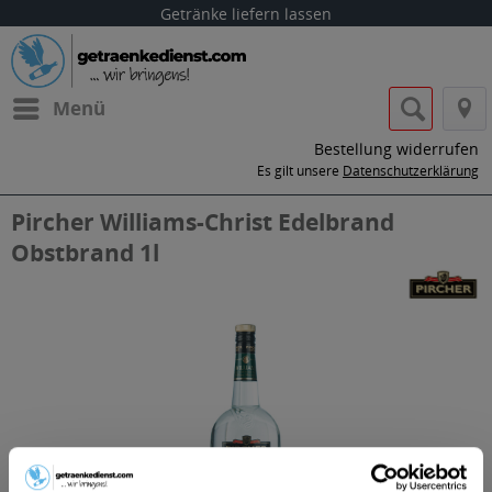
Getränke liefern lassen
Menü
Bestellung widerrufen
Es gilt unsere
Datenschutzerklärung
Pircher Williams-Christ Edelbrand
Obstbrand 1l