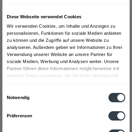
Diese Webseite verwendet Cookies
ab 21,99 € *
Wir verwenden Cookies, um Inhalte und Anzeigen zu
Inhalt:
1 Liter
personalisieren, Funktionen für soziale Medien anbieten
inkl. MwSt.
ggf. zzgl. Erschwerniszuschlag
zu können und die Zugriffe auf unsere Website zu
Vorrätig
analysieren. Außerdem geben wir Informationen zu Ihrer
Verwendung unserer Website an unsere Partner für
In den
Warenkorb
soziale Medien, Werbung und Analysen weiter. Unsere
Partner führen diese Informationen möglicherweise mit
Artikel-Nr.:
11904
weiteren Daten zusammen, die Sie ihnen bereitgestellt
Verfügbar in:
haben oder die sie im Rahmen Ihrer Nutzung der Dienste
gesammelt haben.
Einwilligungsauswahl
Beschreibung
Notwendig
"Pircher Williams ist ein Südtiroler Williams Birnen
Datenschutzbestimmungen
Edelbrand, der ausschließlich aus...
mehr
Präferenzen
Hersteller