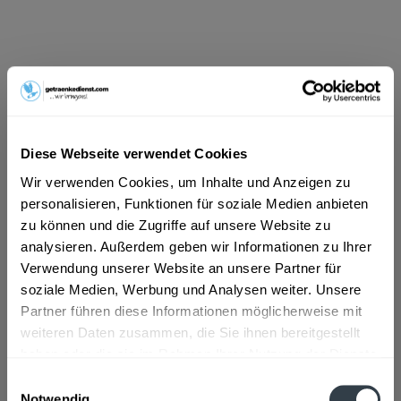
ab 5,49 € *
Inhalt:
4.5 Liter (1,22 € * / 1 Liter)
inkl. MwSt.
ggf. zzgl. Erschwerniszuschlag
Vorrätig
Diese Webseite verwendet Cookies
Wir verwenden Cookies, um Inhalte und Anzeigen zu
In den
Warenkorb
personalisieren, Funktionen für soziale Medien anbieten
zu können und die Zugriffe auf unsere Website zu
Artikel-Nr.:
34826
analysieren. Außerdem geben wir Informationen zu Ihrer
Verfügbar in:
Verwendung unserer Website an unsere Partner für
soziale Medien, Werbung und Analysen weiter. Unsere
Beschreibung
Partner führen diese Informationen möglicherweise mit
mehr
weiteren Daten zusammen, die Sie ihnen bereitgestellt
"Westhofen Gundersheimer Königstuhl
haben oder die sie im Rahmen Ihrer Nutzung der Dienste
Portugieser Weißherbst Rosé trocken QbA 6
gesammelt haben.
Einwilligungsauswahl
x 0,75l"
Notwendig