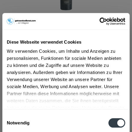
ab 11,99 € *
Inhalt:
0.75 Liter (15,99 € * / 1 Liter)
inkl. MwSt.
ggf. zzgl. Erschwerniszuschlag
Vorrätig
Diese Webseite verwendet Cookies
Wir verwenden Cookies, um Inhalte und Anzeigen zu
In den
Warenkorb
personalisieren, Funktionen für soziale Medien anbieten
zu können und die Zugriffe auf unsere Website zu
Artikel-Nr.:
13763
analysieren. Außerdem geben wir Informationen zu Ihrer
Verfügbar in:
Verwendung unserer Website an unsere Partner für
soziale Medien, Werbung und Analysen weiter. Unsere
Beschreibung
Partner führen diese Informationen möglicherweise mit
mehr
weiteren Daten zusammen, die Sie ihnen bereitgestellt
haben oder die sie im Rahmen Ihrer Nutzung der Dienste
"Barbera d´Alba Sovrana DOC Beni di
gesammelt haben.
Batasiolo 0,75l"
Einwilligungsauswahl
Notwendig
Datenschutzbestimmungen
Flaschengröße:
0,7 - 0,75 l