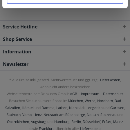
Postleitzahl-Gebieten geliefert
Service Hotline
Shop Service
Information
Newsletter
* Alle Preise inkl. gesetzl. Mehrwertsteuer und ggf. zzgl.
Lieferkosten
,
wenn nicht anders beschrieben
Webseitenbetreiber: Drink now GmbH:
AGB
|
Impressum
|
Datenschutz
Besuchen Sie auch unsere Shops in:
München
,
Werne
,
Nordhorn
,
Bad
Salzuflen
,
Hörstel
und
Damme
,
Lathen
,
Nienstädt
,
Lengerich
und
Garbsen
,
Stainach
,
Vomp
,
Lienz
,
Neustadt am Rübenberge
,
Nottuln
,
Stolzenau
und
Obernkirchen
,
Augsburg
und
Hamburg
,
Berlin
,
Düsseldorf
,
Erfurt
,
Mainz
sowie
Frankfurt
. Übersicht aller
Liefergebiete