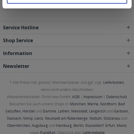
Postleitzahl-Gebieten geliefert
Service Hotline
Shop Service
Information
Newsletter
* Alle Preise inkl. gesetzl. Mehrwertsteuer und ggf. zzgl.
Lieferkosten
,
wenn nicht anders beschrieben
Webseitenbetreiber: Drink now GmbH:
AGB
|
Impressum
|
Datenschutz
Besuchen Sie auch unsere Shops in:
München
,
Werne
,
Nordhorn
,
Bad
Salzuflen
,
Hörstel
und
Damme
,
Lathen
,
Nienstädt
,
Lengerich
und
Garbsen
,
Stainach
,
Vomp
,
Lienz
,
Neustadt am Rübenberge
,
Nottuln
,
Stolzenau
und
Obernkirchen
,
Augsburg
und
Hamburg
,
Berlin
,
Düsseldorf
,
Erfurt
,
Mainz
sowie
Frankfurt
. Übersicht aller
Liefergebiete