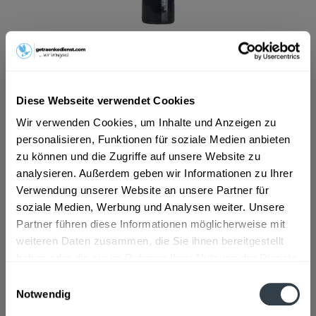
ab 11,49 € *
Inhalt:
0.75 Liter (15,32 € * / 1 Liter)
inkl. MwSt.
ggf. zzgl. Erschwerniszuschlag
Vorrätig
Diese Webseite verwendet Cookies
Wir verwenden Cookies, um Inhalte und Anzeigen zu
In den
Warenkorb
personalisieren, Funktionen für soziale Medien anbieten
zu können und die Zugriffe auf unsere Website zu
Artikel-Nr.:
13864
analysieren. Außerdem geben wir Informationen zu Ihrer
Verfügbar in:
Verwendung unserer Website an unsere Partner für
soziale Medien, Werbung und Analysen weiter. Unsere
Beschreibung
Partner führen diese Informationen möglicherweise mit
mehr
weiteren Daten zusammen, die Sie ihnen bereitgestellt
haben oder die sie im Rahmen Ihrer Nutzung der Dienste
"Bordeaux Barrique Château Haut Mouleyre
gesammelt haben.
0,75l"
Einwilligungsauswahl
Notwendig
Datenschutzbestimmungen
Flaschengröße:
0,7 - 0,75 l