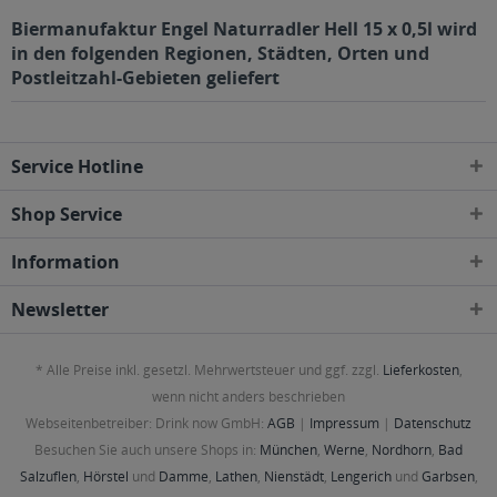
Biermanufaktur Engel Naturradler Hell 15 x 0,5l wird
in den folgenden Regionen, Städten, Orten und
Postleitzahl-Gebieten geliefert
Service Hotline
Shop Service
Information
Newsletter
* Alle Preise inkl. gesetzl. Mehrwertsteuer und ggf. zzgl.
Lieferkosten
,
wenn nicht anders beschrieben
Webseitenbetreiber: Drink now GmbH:
AGB
|
Impressum
|
Datenschutz
Besuchen Sie auch unsere Shops in:
München
,
Werne
,
Nordhorn
,
Bad
Salzuflen
,
Hörstel
und
Damme
,
Lathen
,
Nienstädt
,
Lengerich
und
Garbsen
,