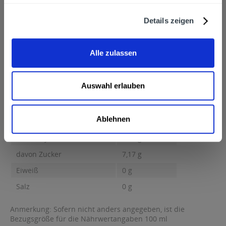
Alkoholgehalt
Details zeigen
2,5% vol
mehr
2,5% vol
Nährwertangaben
Alle zulassen
Brennwert 46 kcal / 192 kJ Fett 0,1 g davon gesättigte Fettsäuren
0,1 g...
mehr
Auswahl erlauben
Brennwert
46 kcal / 192 kJ
Fett
0,1 g
Ablehnen
davon gesättigte Fettsäuren
0,1 g
Kohlenhydrate
7,17 g
davon Zucker
7,17 g
Eiweiß
0 g
Salz
0 g
Anmerkung: Sofern nicht anders angegeben, ist die
Bezugsgröße für die Nährwertangaben 100 ml