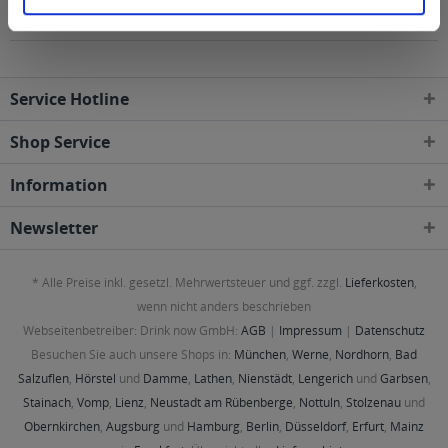
Gebieten geliefert
Service Hotline
Shop Service
Information
Newsletter
* Alle Preise inkl. gesetzl. Mehrwertsteuer und ggf. zzgl.
Lieferkosten
,
wenn nicht anders beschrieben
Webseitenbetreiber: Drink now GmbH:
AGB
|
Impressum
|
Datenschutz
Besuchen Sie auch unsere Shops in:
München
,
Werne
,
Nordhorn
,
Bad
Salzuflen
,
Hörstel
und
Damme
,
Lathen
,
Nienstädt
,
Lengerich
und
Garbsen
,
Stainach
,
Vomp
,
Lienz
,
Neustadt am Rübenberge
,
Nottuln
,
Stolzenau
und
Obernkirchen
,
Augsburg
und
Hamburg
,
Berlin
,
Düsseldorf
,
Erfurt
,
Mainz