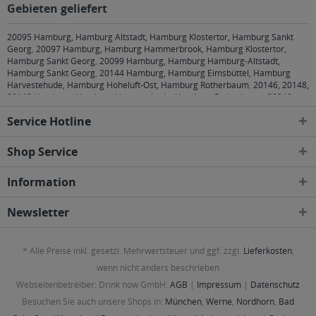
Gebieten geliefert
20095 Hamburg, Hamburg Altstadt, Hamburg Klostertor, Hamburg Sankt
Georg
,
20097 Hamburg, Hamburg Hammerbrook, Hamburg Klostertor,
Hamburg Sankt Georg
,
20099 Hamburg, Hamburg Hamburg-Altstadt,
Hamburg Sankt Georg
,
20144 Hamburg, Hamburg Eimsbüttel, Hamburg
Harvestehude, Hamburg Hoheluft-Ost, Hamburg Rotherbaum
,
20146, 20148,
20149 Hamburg, Hamburg Harvestehude, Hamburg Rotherbaum
,
20249
Hamburg, Hamburg Eppendorf, Hamburg Harvestehude, Hamburg Hoheluft-
Service Hotline
Ost, Hamburg Winterhude
,
20251 Hamburg, Hamburg Alsterdorf, Hamburg
Eppendorf, Hamburg Hoheluft-Ost
,
20253 Hamburg, Hamburg Eimsbüttel,
Hamburg Harvestehude, Hamburg Hoheluft-Ost, Hamburg Hoheluft-West,
Shop Service
Hamburg Lokstedt
,
20255 Hamburg, Hamburg Eimsbüttel, Hamburg
Hoheluft-West, Hamburg Lokstedt, Hamburg Stellingen
,
20257 Hamburg,
Information
Hamburg Altona-Nord, Hamburg Eimsbüttel
,
20259 Hamburg, Hamburg
Eimsbüttel
,
20354 Hamburg, Hamburg Neustadt, Hamburg Rotherbaum,
Hamburg Sankt Pauli
,
20355 Hamburg, Hamburg Neustadt, Hamburg Sankt
Newsletter
Pauli
,
20357 Hamburg, Hamburg Altona-Altstadt, Hamburg Altona-Nord,
Hamburg Eimsbüttel, Hamburg Rotherbaum, Hamburg Sankt Pauli
,
20359
Hamburg, Hamburg Altona-Altstadt, Hamburg Neustadt, Hamburg Sankt
* Alle Preise inkl. gesetzl. Mehrwertsteuer und ggf. zzgl.
Lieferkosten
,
Pauli
,
20457 Hamburg, Hamburg Hamburg-Altstadt, Hamburg Kleiner
Grasbrook, Hamburg Klostertor, Hamburg Neustadt, Hamburg Steinwerder
,
wenn nicht anders beschrieben
20459 Hamburg, Hamburg Hamburg-Altstadt, Hamburg Neustadt, Hamburg
Webseitenbetreiber: Drink now GmbH:
AGB
|
Impressum
|
Datenschutz
Sankt Pauli
,
20535 Hamburg, Hamburg Borgfelde, Hamburg Hamm-Nord
,
20537 Hamburg, Hamburg Borgfelde, Hamburg Hamm-Mitte, Hamburg
Besuchen Sie auch unsere Shops in:
München
,
Werne
,
Nordhorn
,
Bad
Hamm-Süd, Hamburg Hammerbrook
,
20539 Hamburg, Hamburg Kleiner