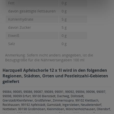
Fett
0 g
davon gesättigte Fettsäuren
0 g
Kohlenhydrate
5 g
davon Zucker
5 g
Eiweiß
0 g
Salz
0 g
Anmerkung: Sofern nicht anders angegeben, ist die
Bezugsgröße für die Nährwertangaben 100 ml
Harzquell Apfelschorle 12 x 1l wird in den folgenden
Regionen, Städten, Orten und Postleitzahl-Gebieten
geliefert
99084, 99085, 99086, 99087, 99089, 99091, 99092, 99094, 99096, 99097,
99098, 99099 Erfurt
,
99100 Bienstädt, Dachwig, Döllstädt,
Gierstädt/Kleinfahner, Großfahner, Zimmernsupra
,
99102 Klettbach,
Rockhausen
,
99192 Apfelstädt, Gamstädt, Ingersleben, Neudietendorf,
Nottleben
,
99198 Großmölsen, Kleinmölsen, Mönchenholzhausen, Ollendorf,
Udestedt
,
99310 Alkersleben, Arnstadt, Bösleben-Wüllersleben, Dornheim,