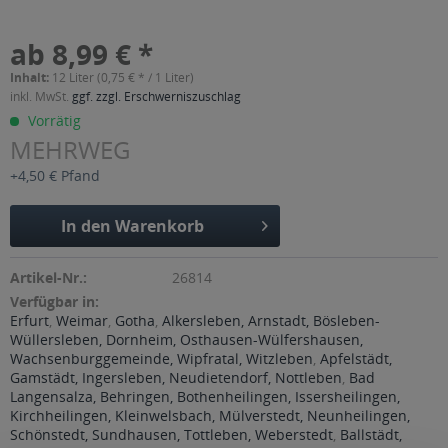
ab 8,99 € *
Inhalt:
12 Liter (0,75 € * / 1 Liter)
inkl. MwSt.
ggf. zzgl. Erschwerniszuschlag
Vorrätig
MEHRWEG
+4,50 € Pfand
In den
Warenkorb
Artikel-Nr.:
26814
Verfügbar in:
Erfurt
,
Weimar
,
Gotha
,
Alkersleben, Arnstadt, Bösleben-
Wüllersleben, Dornheim, Osthausen-Wülfershausen,
Wachsenburggemeinde, Wipfratal, Witzleben
,
Apfelstädt,
Gamstädt, Ingersleben, Neudietendorf, Nottleben
,
Bad
Langensalza, Behringen, Bothenheilingen, Issersheilingen,
Kirchheilingen, Kleinwelsbach, Mülverstedt, Neunheilingen,
Schönstedt, Sundhausen, Tottleben, Weberstedt
,
Ballstädt,