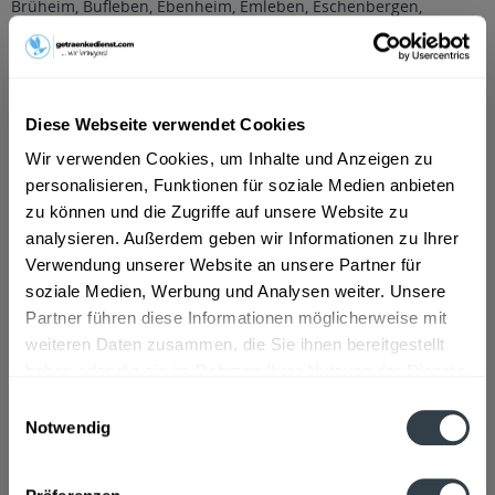
Brüheim, Bufleben, Ebenheim, Emleben, Eschenbergen,
Friedrichswerth, Friemar, Goldbach, Grabsleben,
Günthersleben, Haina, Hochheim, Molschleben, Mühlberg,
Pferdingsleben, Remstädt, Schwabhaus
,
Bechstedtstraß,
Daasdorf am Berge, Hopfgarten, Isseroda, Niederzimmern,
Nohra, Ottstedt am Berge, Utzberg
,
Bienstädt, Dachwig,
Diese Webseite verwendet Cookies
Döllstädt, Gierstädt/Kleinfahner, Großfahner, Zimmernsupra
,
Döbritschen, Frankendorf, Großschwabhausen, Hammerstedt,
Wir verwenden Cookies, um Inhalte und Anzeigen zu
Hohlstedt, Kiliansroda, Kleinschwabhausen, Kromsdorf,
personalisieren, Funktionen für soziale Medien anbieten
Lehnstedt, Magdala, Mechelroda, Mellingen, Umpferstedt
,
zu können und die Zugriffe auf unsere Website zu
Elleben, Elxleben, Ichtershausen, Kirchheim
,
Georgenthal,
Gräfenhain, Herrenhof, Hohenkirchen, Petriroda
,
Großmölsen,
analysieren. Außerdem geben wir Informationen zu Ihrer
Kleinmölsen, Mönchenholzhausen, Ollendorf, Udestedt
,
Verwendung unserer Website an unsere Partner für
Klettbach, Rockhausen
,
Luisenthal, Ohrdruf, Wölfis
soziale Medien, Werbung und Analysen weiter. Unsere
Partner führen diese Informationen möglicherweise mit
Beschreibung
mehr
weiteren Daten zusammen, die Sie ihnen bereitgestellt
haben oder die sie im Rahmen Ihrer Nutzung der Dienste
"Harzquell Apfelschorle 12 x 1l"
gesammelt haben.
Einwilligungsauswahl
Notwendig
Geschmacksrichtung:
Apfel
Datenschutzbestimmungen
Flaschengröße:
1 - 1,5 l