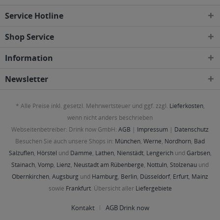
Osthausen-Wülfershausen, Wachsenburggemeinde, Wipfratal, Witzleben
,
Service Hotline
99334 Elleben, Elxleben, Ichtershausen, Kirchheim
,
99423, 99425, 99427
Weimar
,
99428 Bechstedtstraß, Daasdorf am Berge, Hopfgarten, Isseroda,
Niederzimmern, Nohra, Ottstedt am Berge, Utzberg
,
99441 Döbritschen,
Shop Service
Frankendorf, Großschwabhausen, Hammerstedt, Hohlstedt, Kiliansroda,
Kleinschwabhausen, Kromsdorf, Lehnstedt, Magdala, Mechelroda, Mellingen,
Information
Umpferstedt
,
99867 Gotha
,
99869 Ballstädt, Brüheim, Bufleben, Ebenheim,
Emleben, Eschenbergen, Friedrichswerth, Friemar, Goldbach, Grabsleben,
Günthersleben, Haina, Hochheim, Molschleben, Mühlberg, Pferdingsleben,
Newsletter
Remstädt, Schwabhaus
,
99885 Luisenthal, Ohrdruf, Wölfis
,
99887
Georgenthal, Gräfenhain, Herrenhof, Hohenkirchen, Petriroda
,
99947 Bad
Langensalza, Behringen, Bothenheilingen, Issersheilingen, Kirchheilingen,
* Alle Preise inkl. gesetzl. Mehrwertsteuer und ggf. zzgl.
Lieferkosten
,
Kleinwelsbach, Mülverstedt, Neunheilingen, Schönstedt, Sundhausen,
Tottleben, Weberstedt
wenn nicht anders beschrieben
Webseitenbetreiber: Drink now GmbH:
AGB
|
Impressum
|
Datenschutz
Besuchen Sie auch unsere Shops in:
München
,
Werne
,
Nordhorn
,
Bad
Salzuflen
,
Hörstel
und
Damme
,
Lathen
,
Nienstädt
,
Lengerich
und
Garbsen
,
Stainach
,
Vomp
,
Lienz
,
Neustadt am Rübenberge
,
Nottuln
,
Stolzenau
und
Obernkirchen
,
Augsburg
und
Hamburg
,
Berlin
,
Düsseldorf
,
Erfurt
,
Mainz
sowie
Frankfurt
. Übersicht aller
Liefergebiete
Kontakt
AGB Drink now