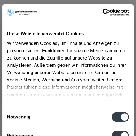
ab 9,99 € *
Inhalt:
6 Liter (1,67 € * / 1 Liter)
Diese Webseite verwendet Cookies
inkl. MwSt.
ggf. zzgl. Erschwerniszuschlag
Vorrätig
Wir verwenden Cookies, um Inhalte und Anzeigen zu
MEHRWEG
personalisieren, Funktionen für soziale Medien anbieten
zu können und die Zugriffe auf unsere Website zu
+5,10 € Pfand
analysieren. Außerdem geben wir Informationen zu Ihrer
Verwendung unserer Website an unsere Partner für
In den
Warenkorb
soziale Medien, Werbung und Analysen weiter. Unsere
Partner führen diese Informationen möglicherweise mit
Artikel-Nr.:
24946
weiteren Daten zusammen, die Sie ihnen bereitgestellt
Verfügbar in:
haben oder die sie im Rahmen Ihrer Nutzung der Dienste
gesammelt haben.
Beschreibung
Einwilligungsauswahl
mehr
Notwendig
Datenschutzbestimmungen
"Emsland Quelle Exclusive Medium 24 x
0,25l"
Präferenzen