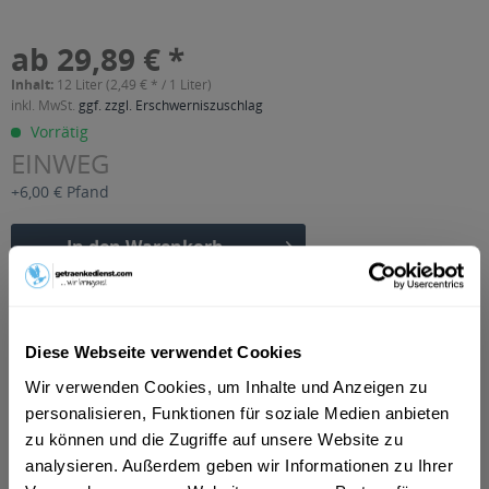
ab 29,89 € *
Inhalt:
12 Liter (2,49 € * / 1 Liter)
inkl. MwSt.
ggf. zzgl. Erschwerniszuschlag
Vorrätig
EINWEG
+6,00 € Pfand
In den
Warenkorb
Artikel-Nr.:
34533
Verfügbar in:
Diese Webseite verwendet Cookies
Beschreibung
Wir verwenden Cookies, um Inhalte und Anzeigen zu
mehr
personalisieren, Funktionen für soziale Medien anbieten
"Volvic Juicy Grapefruit 24 x 0,5l"
zu können und die Zugriffe auf unsere Website zu
analysieren. Außerdem geben wir Informationen zu Ihrer
Geschmacksrichtung:
Grapefruit