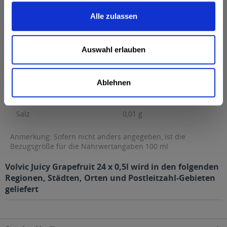
Brennwert
29 kcal / 121 kJ
Alle zulassen
Fett
0,5 g
davon gesättigte Fettsäuren
0 g
Auswahl erlauben
Kohlenhydrate
6,8 g
davon Zucker
6,8 g
Ablehnen
Eiweiß
0 g
Salz
0,01 g
Anmerkung: Sofern nicht anders angegeben, ist die
Bezugsgröße für die Nährwertangaben 100 ml
Volvic Juicy Grapefruit 24 x 0,5l wird in den folgenden
Regionen, Städten, Orten und Postleitzahl-Gebieten
geliefert